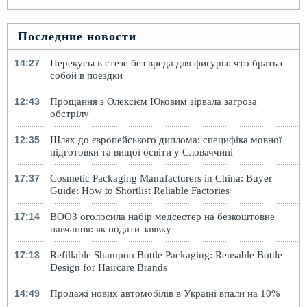
Последние новости
14:27
Перекусы в стезе без вреда для фигуры: что брать с
собой в поездки
12:43
Прощання з Олексієм Юковим зірвала загроза
обстрілу
12:35
Шлях до європейського диплома: специфіка мовної
підготовки та вищої освіти у Словаччині
17:37
Cosmetic Packaging Manufacturers in China: Buyer
Guide: How to Shortlist Reliable Factories
17:14
ВООЗ оголосила набір медсестер на безкоштовне
навчання: як подати заявку
17:13
Refillable Shampoo Bottle Packaging: Reusable Bottle
Design for Haircare Brands
14:49
Продажі нових автомобілів в Україні впали на 10%