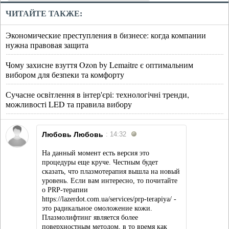
ЧИТАЙТЕ ТАКЖЕ:
Экономические преступления в бизнесе: когда компании
нужна правовая защита
Чому захисне взуття Ozon by Lemaitre є оптимальним
вибором для безпеки та комфорту
Сучасне освітлення в інтер'єрі: технологічні тренди,
можливості LED та правила вибору
Любовь Любовь
: 14:32
На данный момент есть версия это
процедуры еще круче. Честным будет
сказать, что плазмотерапия вышла на новый
уровень. Если вам интересно, то почитайте
о PRP-терапии
https://lazerdot.com.ua/services/prp-terapiya/ -
это радикальное омоложение кожи.
Плазмолифтинг является более
поверхностным методом, в то время как