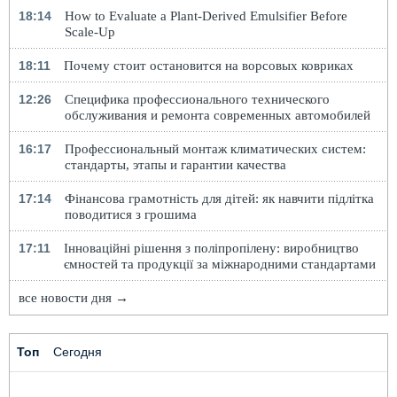
18:14
How to Evaluate a Plant-Derived Emulsifier Before
Scale-Up
18:11
Почему стоит остановится на ворсовых ковриках
12:26
Специфика профессионального технического
обслуживания и ремонта современных автомобилей
16:17
Профессиональный монтаж климатических систем:
стандарты, этапы и гарантии качества
17:14
Фінансова грамотність для дітей: як навчити підлітка
поводитися з грошима
17:11
Інноваційні рішення з поліпропілену: виробництво
ємностей та продукції за міжнародними стандартами
все новости дня →
Топ
Сегодня