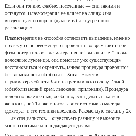
Если они тонкие, слабые, посеченные — они такими и
останутся. Плазмотерапия не влияет на длину. Она
воздействует на корень (луковицу) и внутреннюю
регенерацию.
Плазмотерапия не способна остановить выпадение, именно
поэтому, ее не рекомендуют проводить во время активной
фазы потери волос.Плазмотерапия не “выращивает” новые
волосяные луковицы, она помогает уже существующим
восстановиться и окрепнуть.Данная процедура проводится
без возможности обезболить. Хотя…может в
парикмахерской тетя Зоя и натрет вам всю голову Элмой
(обезболивающий крем, ледокаин+прилокаин). Процедура
довольно болезненная, особенно, если делать накануне
женских дней.Также многое зависит от самого мастера
(доктора), и его техники введения. Рекомендую сделать у 2х
— 3х специалистов. Почувствуете разницу и выберите
мастера оптимально подходящего для вас.
Смена доктора не влияет на результат, а ещё не влияет на