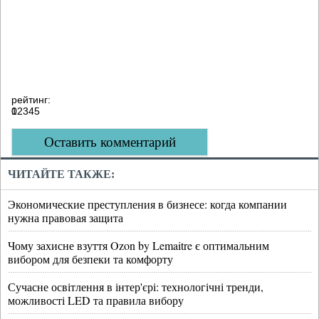
рейтинг:
0
1
2
3
4
5
Оставить комментарий
ЧИТАЙТЕ ТАКЖЕ:
Экономические преступления в бизнесе: когда компании
нужна правовая защита
Чому захисне взуття Ozon by Lemaitre є оптимальним
вибором для безпеки та комфорту
Сучасне освітлення в інтер'єрі: технологічні тренди,
можливості LED та правила вибору