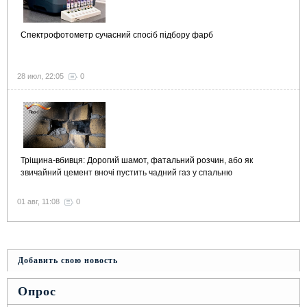
Спектрофотометр сучасний спосіб підбору фарб
28 июл, 22:05
0
Тріщина-вбивця: Дорогий шамот, фатальний розчин, або як
звичайний цемент вночі пустить чадний газ у спальню
01 авг, 11:08
0
Добавить свою новость
Опрос