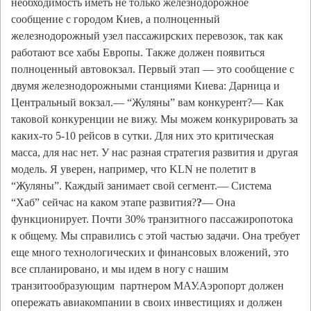
необходимость иметь не только железнодорожное
сообщение с городом Киев, а полноценный
железнодорожный узел пассажирских перевозок, так как
работают все хабы Европы. Также должен появиться
полноценный автовокзал. Первый этап — это сообщение с
двумя железнодорожными станциями Киева: Дарница и
Центральный вокзал.— “Жуляны” вам конкурент?— Как
таковой конкуренции не вижу. Мы можем конкурировать за
каких-то 5-10 рейсов в сутки. Для них это критическая
масса, для нас нет. У нас разная стратегия развития и другая
модель. Я уверен, например, что KLN не полетит в
“Жуляны”. Каждый занимает свой сегмент.— Система
“Хаб” сейчас на каком этапе развития?
?
— Она
функционирует. Почти 30% транзитного пассажиропотока
к общему. Мы справились с этой частью задачи. Она требует
еще много технологических и финансовых вложений, это
все спланировано, и мы идем в ногу с нашим
транзитообразующим партнером МАУ.Аэропорт должен
опережать авиакомпании в своих инвестициях и должен