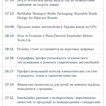
17:14
ВООЗ оголосила набір медсестер на безкоштовне
навчання: як подати заявку
17:13
Refillable Shampoo Bottle Packaging: Reusable Bottle
Design for Haircare Brands
14:49
Продажі нових автомобілів в Україні впали на 10%
18:14
How to Evaluate a Plant-Derived Emulsifier Before
Scale-Up
18:11
Почему стоит остановится на ворсовых ковриках
12:26
Специфика профессионального технического
обслуживания и ремонта современных автомобилей
16:17
Профессиональный монтаж климатических систем:
стандарты, этапы и гарантии качества
17:14
Фінансова грамотність для дітей: як навчити підлітка
поводитися з грошима
17:11
Інноваційні рішення з поліпропілену: виробництво
ємностей та продукції за міжнародними стандартами