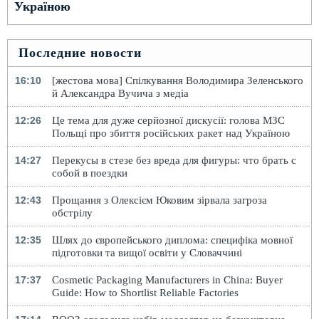
Україною
Последние новости
16:10
[жестова мова] Спілкування Володимира Зеленського
й Александра Вучича з медіа
12:26
Це тема для дуже серйозної дискусії: голова МЗС
Польщі про збиття російських ракет над Україною
14:27
Перекусы в стезе без вреда для фигуры: что брать с
собой в поездки
12:43
Прощання з Олексієм Юковим зірвала загроза
обстрілу
12:35
Шлях до європейського диплома: специфіка мовної
підготовки та вищої освіти у Словаччині
17:37
Cosmetic Packaging Manufacturers in China: Buyer
Guide: How to Shortlist Reliable Factories