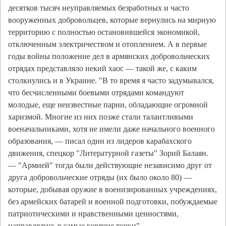
десятков тысяч неуправляемых безработных и часто
вооруженных добровольцев, которые вернулись на мирную
территорию с полностью остановившейся экономикой,
отключенным электричеством и отоплением. А в первые
годы войны положение дел в армянских добровольческих
отрядах представляло некий хаос — такой же, с каким
столкнулись и в Украине. "В то время я часто задумывался,
что бесчисленными боевыми отрядами командуют
молодые, еще неизвестные парни, обладающие огромной
харизмой. Многие из них позже стали талантливыми
военачальниками, хотя не имели даже начального военного
образования, — писал один из лидеров карабахского
движения, спецкор "Литературной газеты" Зорий Балаян.
— "Армией" тогда были действующие независимо друг от
друга добровольческие отряды (их было около 80) —
которые, добывая оружие в военизированных учреждениях,
без армейских батарей и военной подготовки, побуждаемые
патриотическими и нравственными ценностями,
направлялись в самые горячие точки".