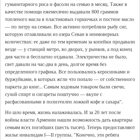
гуманитарного риса и фасоли на семью в месяц. Также в
качестве помощи ежемесячно выдавали 800 граммов
топленого масла в пластиковых горшочках и постное масло
— по литру на семью. Все активно потребляли рыбу сиг,
которую отлавливали из озера Севан в неимоверных
количествах: ее даже по тем временам за копейки продавали
везде — у станций метро, во дворах, у рынков, а под конец
дня часто и бесплатно отдавали. Электричества не было,
свет давали на час-два в день, долгое время без
определенного графика. Все пользовались керосинками и
буржуйками, в которых жгли что попало — от собственного
паркета до книг... Самым ходовым товаром были свечи,
сухой спирт и сигареты поштучно — вкупе с
расфасованными в полиэтилен ложкой кофе и сахара".
Но шло время, жизнь налаживалась. И за 20 лет после
войны власти Армении нашли возможность дать квартиры
семьям всех погибших (шесть тысяч). Теперь предоставляют
жилье инвалидам I—II группы. "Конечно, эти ребята