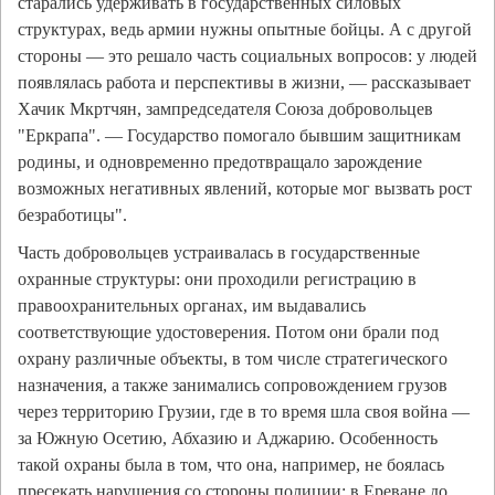
старались удерживать в государственных силовых
структурах, ведь армии нужны опытные бойцы. А с другой
стороны — это решало часть социальных вопросов: у людей
появлялась работа и перспективы в жизни, — рассказывает
Хачик Мкртчян, зампредседателя Союза добровольцев
"Еркрапа". — Государство помогало бывшим защитникам
родины, и одновременно предотвращало зарождение
возможных негативных явлений, которые мог вызвать рост
безработицы".
Часть добровольцев устраивалась в государственные
охранные структуры: они проходили регистрацию в
правоохранительных органах, им выдавались
соответствующие удостоверения. Потом они брали под
охрану различные объекты, в том числе стратегического
назначения, а также занимались сопровождением грузов
через территорию Грузии, где в то время шла своя война —
за Южную Осетию, Абхазию и Аджарию. Особенность
такой охраны была в том, что она, например, не боялась
пресекать нарушения со стороны полиции: в Ереване до