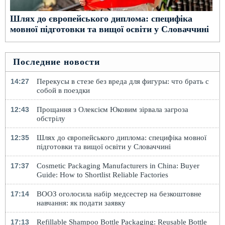
Шлях до європейського диплома: специфіка
мовної підготовки та вищої освіти у Словаччині
Последние новости
14:27
Перекусы в стезе без вреда для фигуры: что брать с
собой в поездки
12:43
Прощання з Олексієм Юковим зірвала загроза
обстрілу
12:35
Шлях до європейського диплома: специфіка мовної
підготовки та вищої освіти у Словаччині
17:37
Cosmetic Packaging Manufacturers in China: Buyer
Guide: How to Shortlist Reliable Factories
17:14
ВООЗ оголосила набір медсестер на безкоштовне
навчання: як подати заявку
17:13
Refillable Shampoo Bottle Packaging: Reusable Bottle