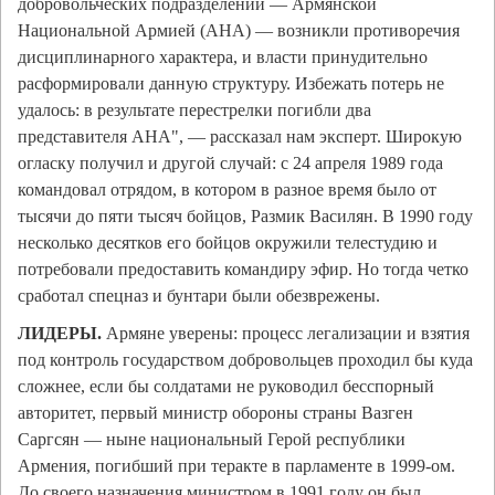
добровольческих подразделений — Армянской
Национальной Армией (АНА) — возникли противоречия
дисциплинарного характера, и власти принудительно
расформировали данную структуру. Избежать потерь не
удалось: в результате перестрелки погибли два
представителя АНА", — рассказал нам эксперт. Широкую
огласку получил и другой случай: с 24 апреля 1989 года
командовал отрядом, в котором в разное время было от
тысячи до пяти тысяч бойцов, Размик Василян. В 1990 году
несколько десятков его бойцов окружили телестудию и
потребовали предоставить командиру эфир. Но тогда четко
сработал спецназ и бунтари были обезврежены.
ЛИДЕРЫ.
Армяне уверены: процесс легализации и взятия
под контроль государством добровольцев проходил бы куда
сложнее, если бы солдатами не руководил бесспорный
авторитет, первый министр обороны страны Вазген
Саргсян — ныне национальный Герой республики
Армения, погибший при теракте в парламенте в 1999-ом.
До своего назначения министром в 1991 году он был