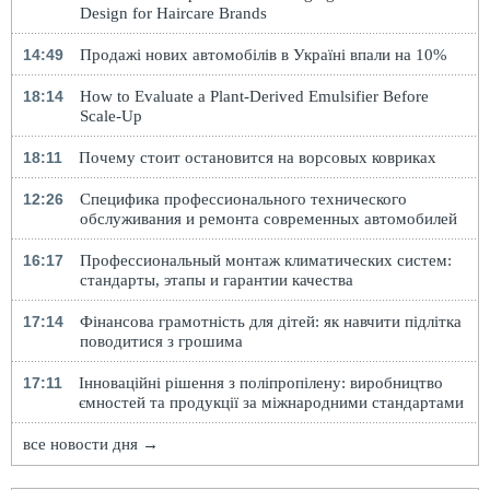
Design for Haircare Brands
14:49
Продажі нових автомобілів в Україні впали на 10%
18:14
How to Evaluate a Plant-Derived Emulsifier Before
Scale-Up
18:11
Почему стоит остановится на ворсовых ковриках
12:26
Специфика профессионального технического
обслуживания и ремонта современных автомобилей
16:17
Профессиональный монтаж климатических систем:
стандарты, этапы и гарантии качества
17:14
Фінансова грамотність для дітей: як навчити підлітка
поводитися з грошима
17:11
Інноваційні рішення з поліпропілену: виробництво
ємностей та продукції за міжнародними стандартами
все новости дня →