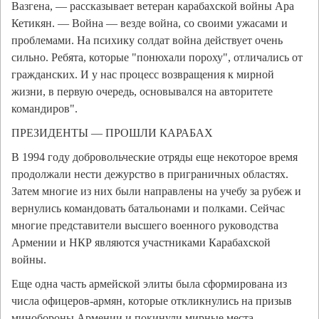
Вазгена, — рассказывает ветеран карабахской войны Ара
Кетикян. — Война — везде война, со своими ужасами и
проблемами. На психику солдат война действует очень
сильно. Ребята, которые "понюхали пороху", отличались от
гражданских. И у нас процесс возвращения к мирной
жизни, в первую очередь, основывался на авторитете
командиров".
ПРЕЗИДЕНТЫ — ПРОШЛИ КАРАБАХ
В 1994 году добровольческие отряды еще некоторое время
продолжали нести дежурство в приграничных областях.
Затем многие из них были направлены на учебу за рубеж и
вернулись командовать батальонами и полками. Сейчас
многие представители высшего военного руководства
Армении и НКР являются участниками Карабахской
войны.
Еще одна часть армейской элиты была сформирована из
числа офицеров-армян, которые откликнулись на призыв
минобороны Армении и покинули мирные места