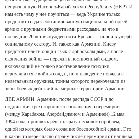
непризнанную Нагорно-Карабахскую Республику (НКР). И
нам есть чему у нее поучиться — ведь Украине только
предстоит создать мотивированную национальной идеей
армию с крупными бюджетными расходами, на что в
последние 20 лет вынужден идти Ереван — порой в ущерб
социальному сектору. И, также как Армении, Киеву
предстоит найти общий язык с добровольцами, а после
окончания войны — пережить поствоенный сидром,
включающий не только восстановление психики
вернувшихся с войны солдат, но и наведение порядка с
нелегальным оружием, тонны которого перекочевали из
зоны боевых действий на мирные территории Армении.
ДВЕ АРМИИ. Армении, после распада СССР и до
подписания трехстороннего соглашения о перемирии
(между Карабахом, Азербайджаном и Арменией) 12 мая
1994 года, пришлось решать сразу несколько проблем,
одной из которых было создание боеспособной армии. Это
в какой-то мере спасло страну после перемирия от наплыва