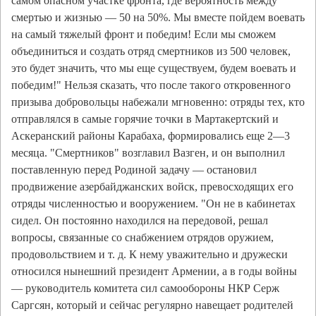
самом опасном участке фронта, где вероятность между
смертью и жизнью — 50 на 50%. Мы вместе пойдем воевать
на самый тяжелый фронт и победим! Если мы сможем
объединиться и создать отряд смертников из 500 человек,
это будет значить, что мы еще существуем, будем воевать и
победим!" Нельзя сказать, что после такого откровенного
призыва добровольцы набежали мгновенно: отряды тех, кто
отправлялся в самые горячие точки в Мартакертский и
Аскеранский районы Карабаха, формировались еще 2—3
месяца. "Смертников" возглавил Вазген, и он выполнил
поставленную перед Родиной задачу — остановил
продвижение азербайджанских войск, превосходящих его
отряды численностью и вооружением. "Он не в кабинетах
сидел. Он постоянно находился на передовой, решал
вопросы, связанные со снабжением отрядов оружием,
продовольствием и т. д. К нему уважительно и дружески
относился нынешний президент Армении, а в годы войны
— руководитель комитета сил самообороны НКР Серж
Саргсян, который и сейчас регулярно навещает родителей