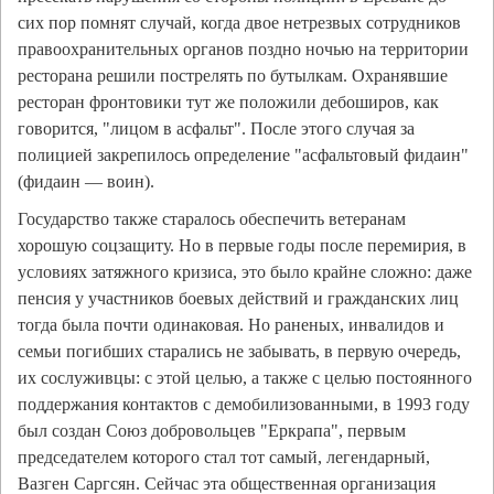
сих пор помнят случай, когда двое нетрезвых сотрудников
правоохранительных органов поздно ночью на территории
ресторана решили пострелять по бутылкам. Охранявшие
ресторан фронтовики тут же положили дебоширов, как
говорится, "лицом в асфальт". После этого случая за
полицией закрепилось определение "асфальтовый фидаин"
(фидаин — воин).
Государство также старалось обеспечить ветеранам
хорошую соцзащиту. Но в первые годы после перемирия, в
условиях затяжного кризиса, это было крайне сложно: даже
пенсия у участников боевых действий и гражданских лиц
тогда была почти одинаковая. Но раненых, инвалидов и
семьи погибших старались не забывать, в первую очередь,
их сослуживцы: с этой целью, а также с целью постоянного
поддержания контактов с демобилизованными, в 1993 году
был создан Союз добровольцев "Еркрапа", первым
председателем которого стал тот самый, легендарный,
Вазген Саргсян. Сейчас эта общественная организация