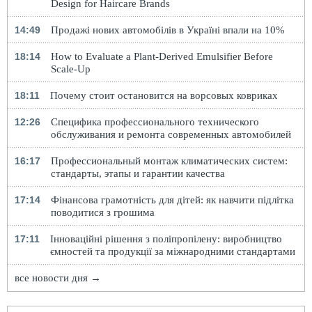
Design for Haircare Brands
14:49
Продажі нових автомобілів в Україні впали на 10%
18:14
How to Evaluate a Plant-Derived Emulsifier Before
Scale-Up
18:11
Почему стоит остановится на ворсовых ковриках
12:26
Специфика профессионального технического
обслуживания и ремонта современных автомобилей
16:17
Профессиональный монтаж климатических систем:
стандарты, этапы и гарантии качества
17:14
Фінансова грамотність для дітей: як навчити підлітка
поводитися з грошима
17:11
Інноваційні рішення з поліпропілену: виробництво
ємностей та продукції за міжнародними стандартами
все новости дня →