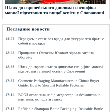
Шлях до європейського диплома: специфіка
мовної підготовки та вищої освіти у Словаччині
Последние новости
14:27
Перекусы в стезе без вреда для фигуры: что брать с
собой в поездки
12:43
Прощання з Олексієм Юковим зірвала загроза
обстрілу
12:35
Шлях до європейського диплома: специфіка мовної
підготовки та вищої освіти у Словаччині
17:37
Cosmetic Packaging Manufacturers in China: Buyer
Guide: How to Shortlist Reliable Factories
17:14
ВООЗ оголосила набір медсестер на безкоштовне
навчання: як подати заявку
17:13
Refillable Shampoo Bottle Packaging: Reusable Bottle