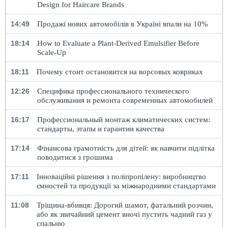
Design for Haircare Brands
14:49
Продажі нових автомобілів в Україні впали на 10%
18:14
How to Evaluate a Plant-Derived Emulsifier Before
Scale-Up
18:11
Почему стоит остановится на ворсовых ковриках
12:26
Специфика профессионального технического
обслуживания и ремонта современных автомобилей
16:17
Профессиональный монтаж климатических систем:
стандарты, этапы и гарантии качества
17:14
Фінансова грамотність для дітей: як навчити підлітка
поводитися з грошима
17:11
Інноваційні рішення з поліпропілену: виробництво
ємностей та продукції за міжнародними стандартами
11:08
Тріщина-вбивця: Дорогий шамот, фатальний розчин,
або як звичайний цемент вночі пустить чадний газ у
спальню