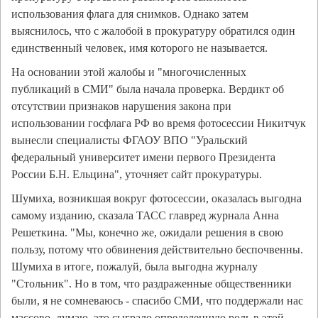
использования флага для снимков. Однако затем
выяснилось, что с жалобой в прокуратуру обратился один
единственный человек, имя которого не называется.
На основании этой жалобы и "многочисленных
публикаций в СМИ" была начала проверка. Вердикт об
отсутствии признаков нарушения закона при
использовании госфлага РФ во время фотосессии Никитчук
вынесли специалисты ФГАОУ ВПО "Уральский
федеральный университет имени первого Президента
России Б.Н. Ельцина", уточняет сайт прокуратуры.
Шумиха, возникшая вокруг фотосессии, оказалась выгодна
самому изданию, сказала ТАСС главред журнала Анна
Решеткина. "Мы, конечно же, ожидали решения в свою
пользу, потому что обвинения действительно беспочвенны.
Шумиха в итоге, пожалуй, была выгодна журналу
"Стольник". Но в том, что раздраженные общественники
были, я не сомневаюсь - спасибо СМИ, что поддержали нас
массово, думаю, это сыграло определенную роль в этой