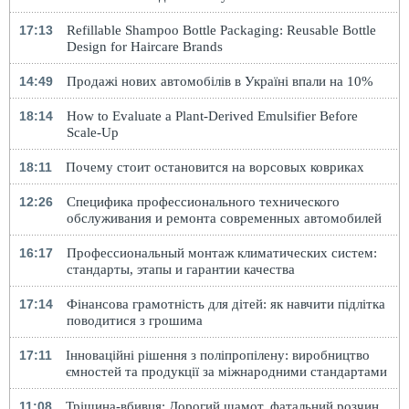
17:13
Refillable Shampoo Bottle Packaging: Reusable Bottle
Design for Haircare Brands
14:49
Продажі нових автомобілів в Україні впали на 10%
18:14
How to Evaluate a Plant-Derived Emulsifier Before
Scale-Up
18:11
Почему стоит остановится на ворсовых ковриках
12:26
Специфика профессионального технического
обслуживания и ремонта современных автомобилей
16:17
Профессиональный монтаж климатических систем:
стандарты, этапы и гарантии качества
17:14
Фінансова грамотність для дітей: як навчити підлітка
поводитися з грошима
17:11
Інноваційні рішення з поліпропілену: виробництво
ємностей та продукції за міжнародними стандартами
11:08
Тріщина-вбивця: Дорогий шамот, фатальний розчин,