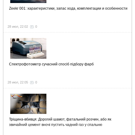
Zeekr 001: характеристики, запас хода, комплектации и особенности
28 июл, 22:02
0
Спектрофотометр сучасний спосіб підбору фарб
28 июл, 22:05
0
Тріщина-вбивця: Дорогий шамот, фатальний розчин, або як
звичайний цемент вночі пустить чадний газ у спальню