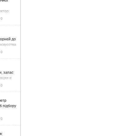
ячної
ектор:
итку та
0
корней до
искусства
0
и, запас
тации и
0
метр
б підбору
0
я: