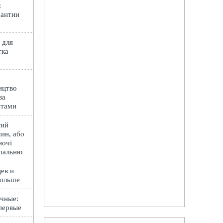
:
рантии
 для
тка
ицтво
за
ртами
гий
ин, або
ночі
спальню
ев и
Польше
чные:
первые