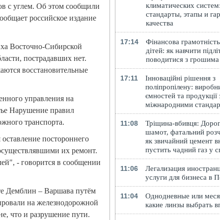
климатических систем
нов с углем. Об этом сообщили
стандарты, этапы и га
ообщает российское издание
качества
17:14
Фінансова грамотність
иха Восточно-Сибирской
дітей: як навчити підлі
ласти, пострадавших нет.
поводитися з грошима
жаются восстановительные
17:11
Інноваційні рішення з
поліпропілену: виробн
ємностей та продукції 
енного управления на
міжнародними станда
тье Нарушение правил
ожного транспорта.
11:08
Тріщина-вбивця: Доро
шамот, фатальний розч
 оставление постороннего
як звичайний цемент в
пустить чадний газ у 
осуществлявшими их ремонт.
ей", - говорится в сообщении
11:06
Легализация иностранц
услуги для бизнеса в 
те Демблин – Варшава путём
11:04
Однодневные или меся
ировали на железнодорожной
какие линзы выбрать в
е, что и разрушение пути.