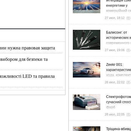
Інтеграція сон
енергетики у
комерційний с
стратегія розв
27 июл, 18:12
ефективності
Балисонг: от
исторических 
современного 
нии нужна правовая защита
флиппинга
27 июл, 19:06
 вибором для безпеки та
Zeekr 001:
характеристик
, можливості LED та правила
хода, комплек
особенности
28 июл, 22:02
Спектрофото
сучасний спосі
фарб
28 июл, 22:05
Тріщина-вбивц