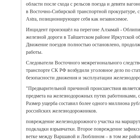
области после схода с рельсов поезда и девяти ваго
в Восточно-Сибирской транспортной прокуратуре, с
Astra, позиционирующее себя как независимое.
Инцидент произошёл на перегоне Алзамай - Облип
железной дороги в Тайшетском районе Иркутской об
Движение поездов полностью остановлено, продол
работы.
Следователи Восточного межрегионального следств
транспорте СК РФ возбудили уголовное дело по ста
безопасности движения и эксплуатации железнодор
"Предварительной причиной происшествия является
предмета на железнодорожных путях работниками, 
Размер ущерба составил более одного миллиона рубл
российских железнодорожников.
повреждение железнодорожного участка на маршру
подкладки взрывчатки. Второе повреждение зафикс
ветке между Варшавой и Люблином – в том же район