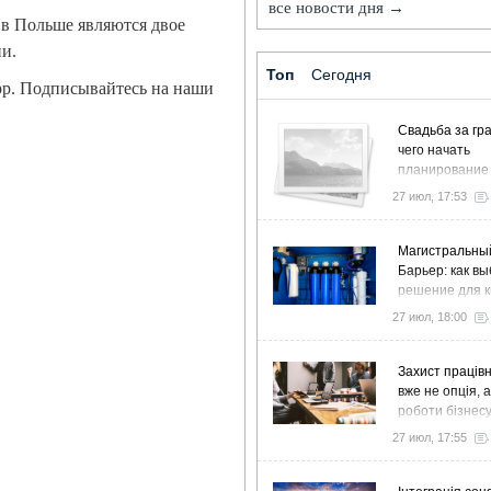
все новости дня →
 в Польше являются двое
и.
Топ
Сегодня
pp. Подписывайтесь на наши
Свадьба за гра
чего начать
планирование
27 июл, 17:53
Магистральны
Барьер: как в
решение для к
дома и коттед
27 июл, 18:00
Захист працівн
вже не опція, 
роботи бізнес
27 июл, 17:55