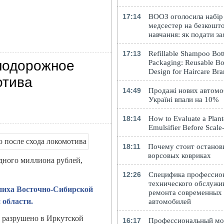
17:14
ВООЗ оголосила набір
медсестер на безкошт
навчання: як подати за
17:13
Refillable Shampoo Bott
нодорожное
Packaging: Reusable Bo
Design for Haircare Br
отива
14:49
Продажі нових автомоб
Україні впали на 10%
18:14
How to Evaluate a Plan
Emulsifier Before Scal
18:11
Почему стоит останов
ворсовых ковриках
одного миллиона рублей,
12:26
Специфика профессио
технического обслужи
пиха Восточно-Сибирской
ремонта современных
 области.
автомобилей
 разрушено в Иркутской
16:17
Профессиональный м