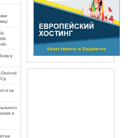
овне
явку
le
ttle
ands
ілів в
t-Derived
e-Up
ится на
нального
вания и
онтаж