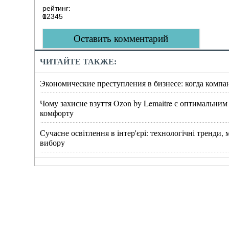
рейтинг:
0
1
2
3
4
5
Оставить комментарий
ЧИТАЙТЕ ТАКЖЕ:
Экономические преступления в бизнесе: когда компа
Чому захисне взуття Ozon by Lemaitre є оптимальним
комфорту
Сучасне освітлення в інтер'єрі: технологічні тренди
вибору