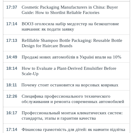
17:37
Cosmetic Packaging Manufacturers in China: Buyer
Guide: How to Shortlist Reliable Factories
17:14
ВООЗ оголосила набір медсестер на безкоштовне
навчання: як подати заявку
17:13
Refillable Shampoo Bottle Packaging: Reusable Bottle
Design for Haircare Brands
14:49
Продажі нових автомобілів в Україні впали на 10%
18:14
How to Evaluate a Plant-Derived Emulsifier Before
Scale-Up
18:11
Почему стоит остановится на ворсовых ковриках
12:26
Специфика профессионального технического
обслуживания и ремонта современных автомобилей
16:17
Профессиональный монтаж климатических систем:
стандарты, этапы и гарантии качества
17:14
Фінансова грамотність для дітей: як навчити підлітка