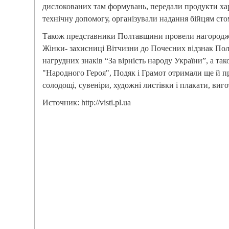
дислокованих там формувань, передали продукти хар
технічну допомогу, організували надання бійцям сто
Також представники Полтавщини провели нагородж
Жінки- захисниці Вітчизни до Почесних відзнак Полт
нагрудних знаків “За вірність народу України”, а так
"Народного Героя", Подяк і Грамот отримали ще й пр
солодощі, сувеніри, художні листівки і плакати, виг
Источник: http://visti.pl.ua