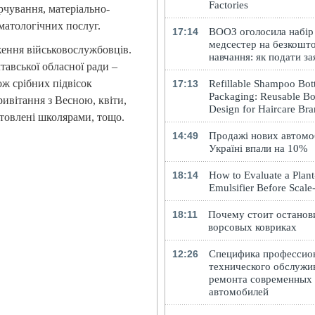
Factories
чування, матеріально-
матологічних послуг.
17:14
ВООЗ оголосила набір
медсестер на безкошт
ення військовослужбовців.
навчання: як подати за
авської обласної ради –
ож срібних підвісок
17:13
Refillable Shampoo Bott
Packaging: Reusable Bo
ивітання з Весною, квіти,
Design for Haircare Br
отовлені школярами, тощо.
14:49
Продажі нових автомоб
Україні впали на 10%
18:14
How to Evaluate a Plan
Emulsifier Before Scal
18:11
Почему стоит останов
ворсовых ковриках
12:26
Специфика профессио
технического обслужи
ремонта современных
автомобилей