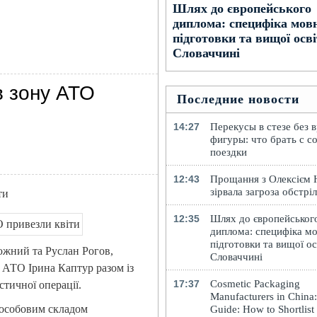
Шлях до європейського
диплома: специфіка мов
підготовки та вищої осві
Словаччині
в зону АТО
Последние новости
14:27
Перекусы в стезе без 
фигуры: что брать с с
поездки
12:43
Прощання з Олексієм
зірвала загроза обстрі
ти
12:35
Шлях до європейськог
диплома: специфіка мо
підготовки та вищої ос
южний та Руслан Рогов,
Словаччині
АТО Ірина Каптур разом із
17:37
Cosmetic Packaging
тичної операції.
Manufacturers in China
з особовим складом
Guide: How to Shortlist