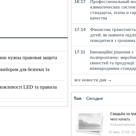
16:17
Профессиональный м
климатических систем
стандарты, этапы и га
качества
17:14
Фінансова грамотність
дітей: як навчити підлі
поводитися з грошима
17:11
Інноваційні рішення з
нии нужна правовая защита
поліпропілену: виробн
ємностей та продукції 
міжнародними станда
 вибором для безпеки та
все новости дня →
, можливості LED та правила
Топ
Сегодня
Свадьба за гра
чего начать
планирование
27 июл, 17:53