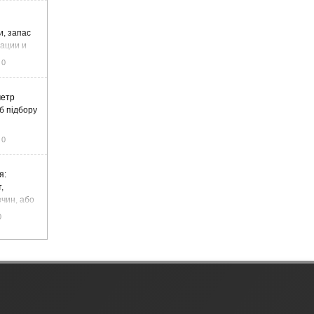
и, запас
тации и
0
метр
б підбору
0
я:
,
чин, або
цемент
0
чадний газ