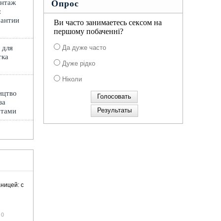
онтаж
Опрос
:
рантии
Ви часто занимаетесь сексом на
першому побаченні?
 для
Да дуже часто
тка
Дуже рідко
Ніколи
ицтво
за
ртами
ницей: с
0