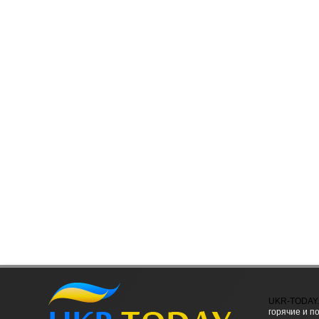
UKR-TODAY
горячие и п