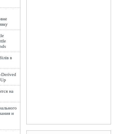
овне
явку
le
ttle
ands
ілів в
t-Derived
e-Up
ится на
нального
вания и