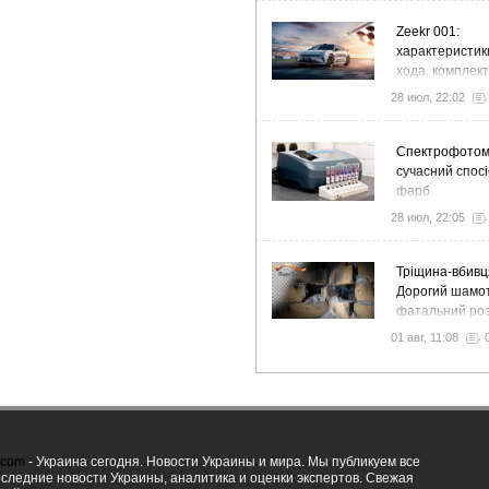
Zeekr 001:
характеристик
хода, комплек
особенности
28 июл, 22:02
Спектрофото
сучасний спосі
фарб
28 июл, 22:05
Тріщина-вбивц
Дорогий шамот
фатальний роз
як звичайний 
01 авг, 11:08
вночі пустить 
у спальню
.com
- Украина сегодня. Новости Украины и мира. Мы публикуем все
оследние новости Украины, аналитика и оценки экспертов. Свежая