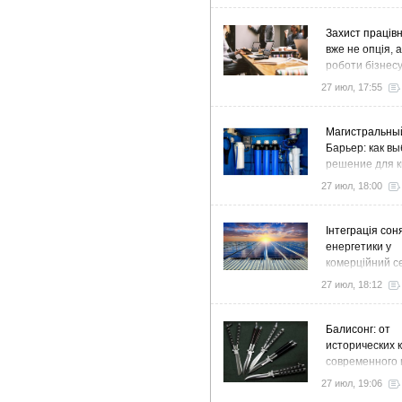
Захист працівн
вже не опція, 
роботи бізнес
27 июл, 17:55
Магистральны
Барьер: как в
решение для к
дома и коттед
27 июл, 18:00
Інтеграція сон
енергетики у
комерційний с
стратегія розв
27 июл, 18:12
ефективності
Балисонг: от
исторических 
современного 
флиппинга
27 июл, 19:06