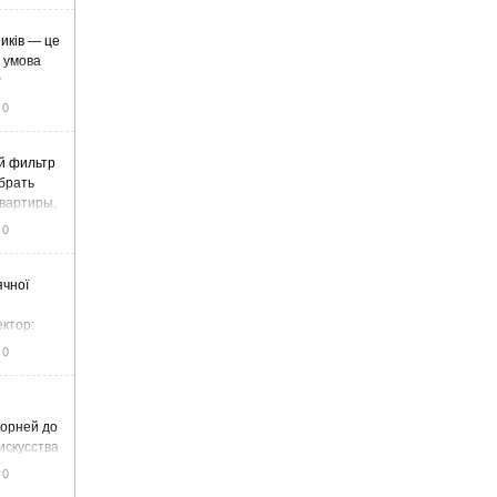
иків — це
а умова
у
0
й фильтр
ыбрать
вартиры,
жа
0
ячної
ектор:
итку та
0
корней до
искусства
0