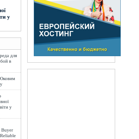
ної
ти у
вреда для
обой в
 Юковим
лу
о
вної
віти у
: Buyer
 Reliable