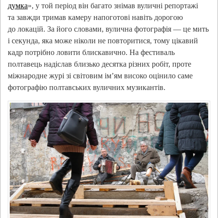
думка
», у той період він багато знімав вуличні репортажі
та завжди тримав камеру напоготові навіть дорогою
до локацій. За його словами, вулична фотографія — це мить
і секунда, яка може ніколи не повторитися, тому цікавий
кадр потрібно ловити блискавично. На фестиваль
полтавець надіслав близько десятка різних робіт, проте
міжнародне журі зі світовим ім’ям високо оцінило саме
фотографію полтавських вуличних музикантів.