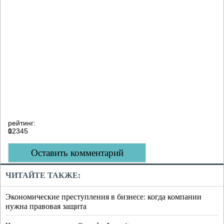
рейтинг:
0
1
2
3
4
5
Оставить комментарий
ЧИТАЙТЕ ТАКЖЕ:
Экономические преступления в бизнесе: когда компании
нужна правовая защита