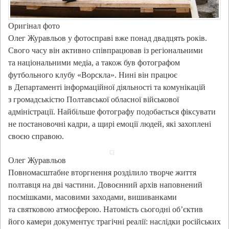
Оригінал фото
Олег Журавльов у фотосправі вже понад двадцять років.
Свого часу він активно співпрацював із регіональними
та національними медіа, а також був фотографом
футбольного клубу «Ворскла». Нині він працює
в Департаменті інформаційної діяльності та комунікацій
з громадськістю Полтавської обласної військової
адміністрації. Найбільше фотографу подобається фіксувати
не постановочні кадри, а щирі емоції людей, які захоплені
своєю справою.
Олег Журавльов
Повномасштабне вторгнення розділило творче життя
полтавця на дві частини. Довоєнний архів наповнений
посмішками, масовими заходами, вишиванками
та святковою атмосферою. Натомість сьогодні об’єктив
його камери документує трагічні реалії: наслідки російських