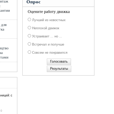
онтаж
Опрос
:
рантии
Оцените работу движка
Лучший из новостных
 для
Неплохой движок
тка
Устраивает ... но ...
Встречал и получше
ицтво
за
Совсем не понравился
ртами
ницей: с
0