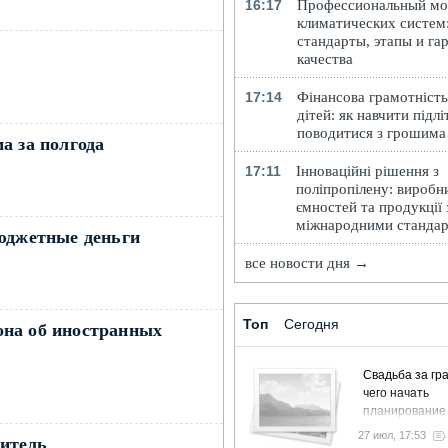
16:17
Профессиональный м
климатических систем
стандарты, этапы и га
качества
17:14
Фінансова грамотність
дітей: як навчити підлі
поводитися з грошима
а за полгода
17:11
Інноваційні рішення з
поліпропілену: виробн
ємностей та продукції 
міжнародними станда
бюджетные деньги
все новости дня →
Топ
Сегодня
она об иностранных
Свадьба за гра
чего начать
→
планирование
27 июл, 17:53
итель