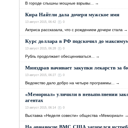
В городе слышны мощные взрывы...
→
Кира Найтли дала дочери мужское имя
13 август 2015, 06:42
0
Актриса рассказала, что с рождением дочери стала
→
Курс доллара в РФ подскочил до максимум
13 август 2015, 06:28
0
Рубль продолжает обесцениваться...
→
Минздрав начинает закупки лекарств за 
13 август 2015, 06:27
0
Ведомство дало добро на четыре программы...
→
«Мемориал» уличили в невыполнении зак
агентах
13 август 2015, 06:14
0
Выставка «Неделя совести» общества «Мемориал»
На авианосце ВМС США загорелся истреб