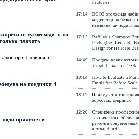
Factories
17:14
ВООЗ оголосила набір
медсестер на безкошт
навчання: як подати за
запретили гусям ходить по
17:13
Refillable Shampoo Bott
 только плавать
Packaging: Reusable Bo
Design for Haircare Br
я Святозеро Пряжинского
→
14:49
Продажі нових автомоб
Україні впали на 10%
18:14
How to Evaluate a Plan
Emulsifier Before Scal
бедева на поединки 4
18:11
Почему стоит останов
ворсовых ковриках
12:26
Специфика профессио
технического обслужи
 люди прячутся в
ремонта современных
автомобилей