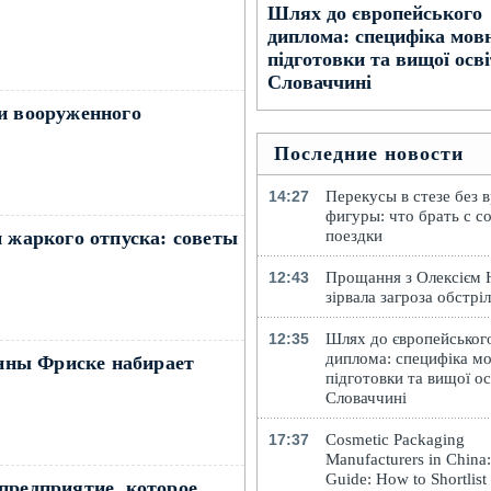
Шлях до європейського
диплома: специфіка мов
підготовки та вищої осві
Словаччині
и вооруженного
Последние новости
14:27
Перекусы в стезе без 
фигуры: что брать с с
поездки
и жаркого отпуска: советы
12:43
Прощання з Олексієм
зірвала загроза обстрі
12:35
Шлях до європейськог
диплома: специфіка мо
нны Фриске набирает
підготовки та вищої ос
Словаччині
17:37
Cosmetic Packaging
Manufacturers in China
Guide: How to Shortlist
предприятие, которое