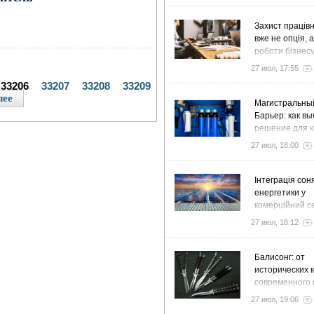
Захист працівн
вже не опція, 
роботи бізнес
27 июл, 17:55
33206
33207
33208
33209
лее
Магистральны
Барьер: как в
решение для к
дома и коттед
27 июл, 18:00
Інтеграція сон
енергетики у
комерційний с
стратегія розв
27 июл, 18:12
ефективності
Балисонг: от
исторических 
современного 
флиппинга
27 июл, 19:06