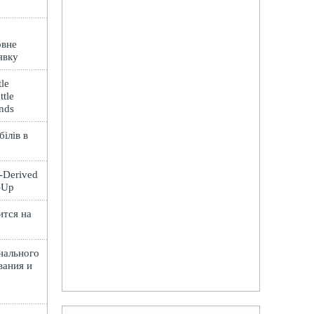
овне
явку
le
ttle
ands
ілів в
t-Derived
e-Up
ится на
нального
вания и