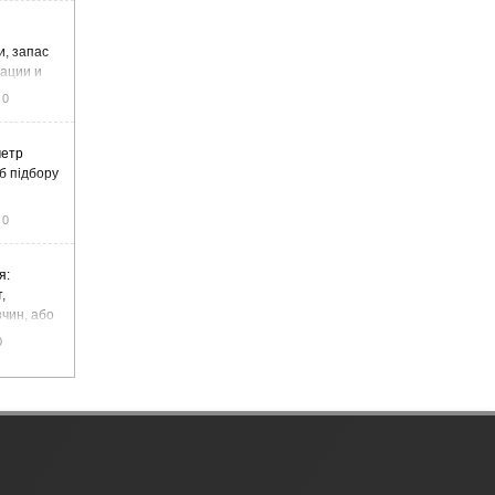
и, запас
тации и
0
метр
б підбору
0
я:
,
чин, або
цемент
0
чадний газ