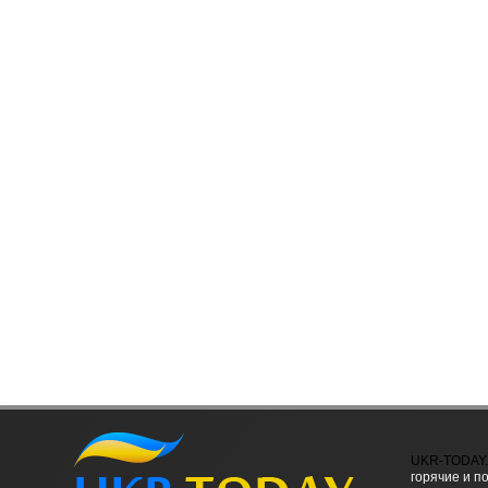
UKR-TODAY
горячие и п