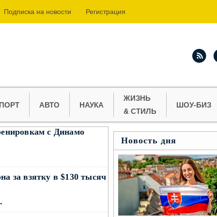
Подпиcка на новости
Регистрация
ЖИЗНЬ
ПОРТ
АВТО
НАУКА
ШОУ-БИЗ
& СТИЛЬ
тренировкам с Динамо
Новость дня
→
на за взятку в $130 тысяч
→