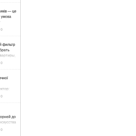
иків — це
а умова
у
0
й фильтр
ыбрать
вартиры,
жа
0
ячної
ектор:
итку та
0
корней до
искусства
0