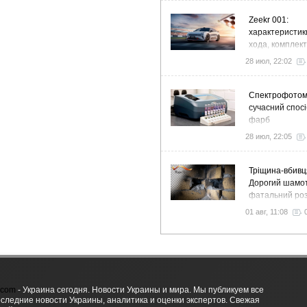
Zeekr 001:
характеристик
хода, комплек
особенности
28 июл, 22:02
Спектрофото
сучасний спосі
фарб
28 июл, 22:05
Тріщина-вбивц
Дорогий шамот
фатальний роз
як звичайний 
01 авг, 11:08
вночі пустить 
у спальню
.com
- Украина сегодня. Новости Украины и мира. Мы публикуем все
оследние новости Украины, аналитика и оценки экспертов. Свежая