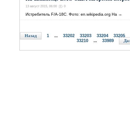
13 август 2015, 06:00
0
Истребитель F/A-18C. Фото: en.wikipedia.org На
→
1
...
33202
33203
33204
33205
Назад
33210
...
33989
Да