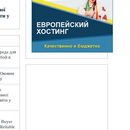
ної
ти у
вреда для
обой в
 Юковим
лу
о
вної
віти у
: Buyer
 Reliable