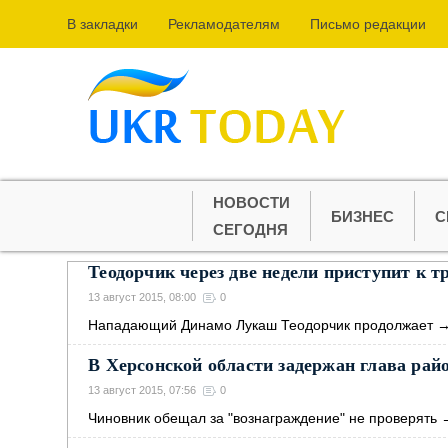
В закладки
Рекламодателям
Письмо редакции
НОВОСТИ
БИЗНЕС
С
СЕГОДНЯ
Теодорчик через две недели приступит к 
13 август 2015, 08:00
0
Нападающий Динамо Лукаш Теодорчик продолжает
В Херсонской области задержан глава райо
13 август 2015, 07:56
0
Чиновник обещал за "вознаграждение" не проверять