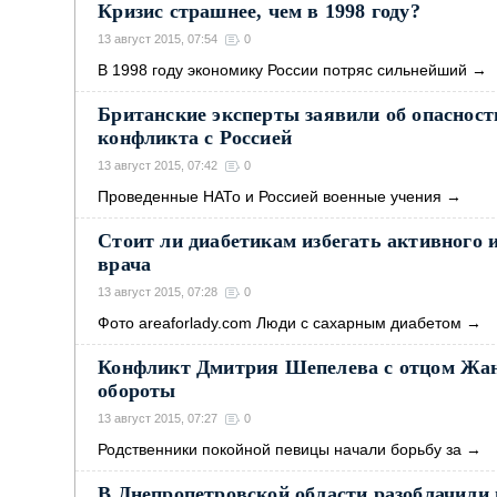
Кризис страшнее, чем в 1998 году?
13 август 2015, 07:54
0
В 1998 году экономику России потряс сильнейший
→
Британские эксперты заявили об опасност
конфликта с Россией
13 август 2015, 07:42
0
Проведенные НАТо и Россией военные учения
→
Стоит ли диабетикам избегать активного 
врача
13 август 2015, 07:28
0
Фото areaforlady.com Люди с сахарным диабетом
→
Конфликт Дмитрия Шепелева с отцом Жа
обороты
13 август 2015, 07:27
0
Родственники покойной певицы начали борьбу за
→
В Днепропетровской области разоблачили 