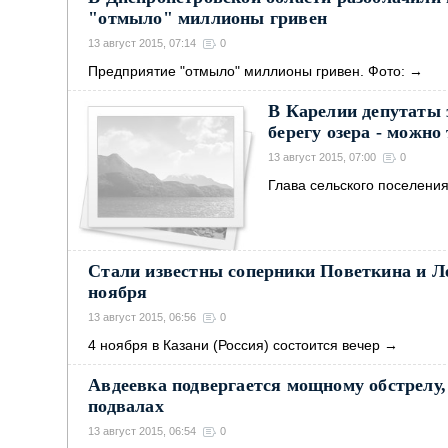
"отмыло" миллионы гривен
13 август 2015, 07:14
0
Предприятие "отмыло" миллионы гривен. Фото:
→
В Карелии депутаты 
берегу озера - можно
13 август 2015, 07:00
0
Глава сельского поселени
Стали известны соперники Поветкина и Ле
ноября
13 август 2015, 06:56
0
4 ноября в Казани (Россия) состоится вечер
→
Авдеевка подвергается мощному обстрелу,
подвалах
13 август 2015, 06:54
0