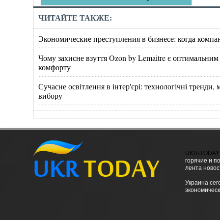
ЧИТАЙТЕ ТАКЖЕ:
Экономические преступления в бизнесе: когда компа
Чому захисне взуття Ozon by Lemaitre є оптимальним
комфорту
Сучасне освітлення в інтер'єрі: технологічні тренди
вибору
UKR-TODAY
горячие и п
лента новос
Украина сег
экономическ