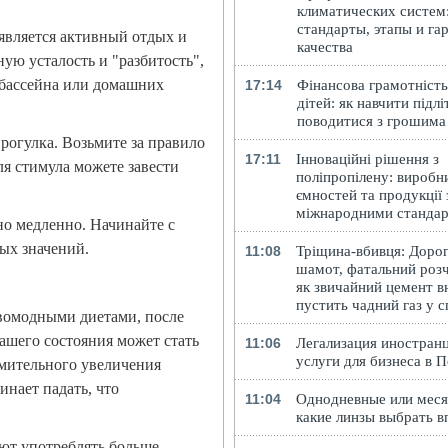
климатических систем
стандарты, этапы и га
является активный отдых и
качества
ую усталость и "разбитость",
 бассейна или домашних
17:14
Фінансова грамотність
дітей: як навчити підлі
поводитися з грошима
рогулка. Возьмите за правило
17:11
Інноваційні рішення з
ля стимула можете завести
поліпропілену: виробн
ємностей та продукції 
міжнародними станда
но медленно. Начинайте с
ых значений.
11:08
Тріщина-вбивця: Доро
шамот, фатальний розч
як звичайний цемент в
пустить чадний газ у 
овомодными диетами, после
ашего состояния может стать
11:06
Легализация иностранц
услуги для бизнеса в 
емительного увеличения
инает падать, что
11:04
Однодневные или меся
какие линзы выбрать в
ют употреблять больше