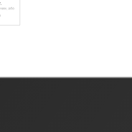
,
чин, або
цемент
0
чадний газ