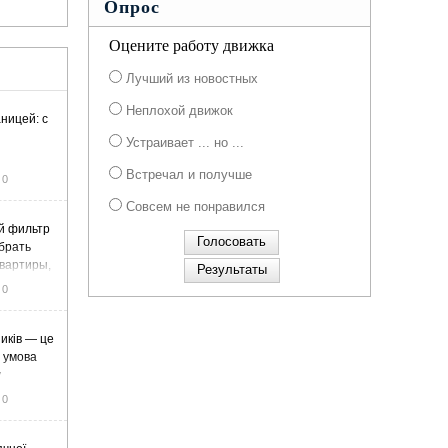
Опрос
Оцените работу движка
Лучший из новостных
Неплохой движок
ницей: с
Устраивает ... но ...
Встречал и получше
0
Совсем не понравился
й фильтр
ыбрать
вартиры,
жа
0
иків — це
а умова
у
0