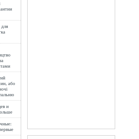
:
рантии
 для
тка
ицтво
за
ртами
гий
ин, або
ночі
спальню
ев и
Польше
чные:
первые