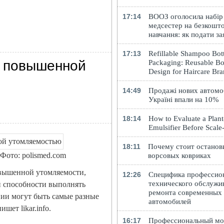
17:14
ВООЗ оголосила набір
медсестер на безкошт
навчання: як подати за
17:13
Refillable Shampoo Bott
й повышенной
Packaging: Reusable Bo
Design for Haircare Br
14:49
Продажі нових автомоб
Україні впали на 10%
18:14
How to Evaluate a Plan
Emulsifier Before Scal
18:11
Почему стоит останов
Фото: polismed.com
ворсовых ковриках
овышенной утомляемости,
12:26
Специфика профессио
технического обслужи
й способности выполнять
ремонта современных
ии могут быть самые разные
автомобилей
шет likar.info.
16:17
Профессиональный м