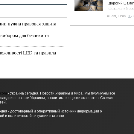
Дорогий шамот
фатальний роз
як звичайний 
01 авг, 11:08
вночі пустить 
нии нужна правовая защита
у спальню
 вибором для безпеки та
, можливості LED та правила
.com
- Украина сегодня. Новости Украины и мира. Мы публикуем все
оследние новости Украины, аналитика и оценки экспертов. Свежая
тей.
одня - достоверный и оперативный источник информации о
ой и политической ситуации в стране.