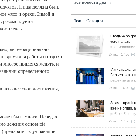
все новости дня →
родуктов. Пища должна быть
ное мясо и орехи. Зимой и
Топ
Сегодня
в, рекомендуется
комплексы.
Свадьба за гра
чего начать
планирование
ожно, вы нерационально
27 июл, 17:53
ть время для работы и отдыха
и многое придется менять, и
Магистральны
 наличии определенного
Барьер: как в
решение для к
дома и коттед
27 июл, 18:00
в него все свои достижения,
Захист працівн
вже не опція, 
роботи бізнес
может быть много. Нередко
27 июл, 17:55
имо лечения основной
ы (препараты, улучшающие