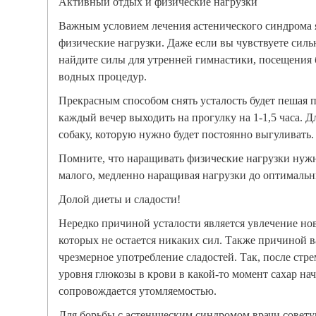
Активный отдых и физические нагрузки
Важным условием лечения астенического синдрома 
физические нагрузки. Даже если вы чувствуете сильн
найдите силы для утренней гимнастики, посещения
водных процедур.
Прекрасным способом снять усталость будет пешая п
каждый вечер выходить на прогулку на 1-1,5 часа. Д
собаку, которую нужно будет постоянно выгуливать.
Помните, что наращивать физические нагрузки нуж
малого, медленно наращивая нагрузки до оптимальн
Долой диеты и сладости!
Нередко причиной усталости является увлечение н
которых не остается никаких сил. Также причиной в
чрезмерное употребление сладостей. Так, после стр
уровня глюкозы в крови в какой-то момент сахар нач
сопровождается утомляемостью.
Для борьбы с астеническим синдромом врачи совету