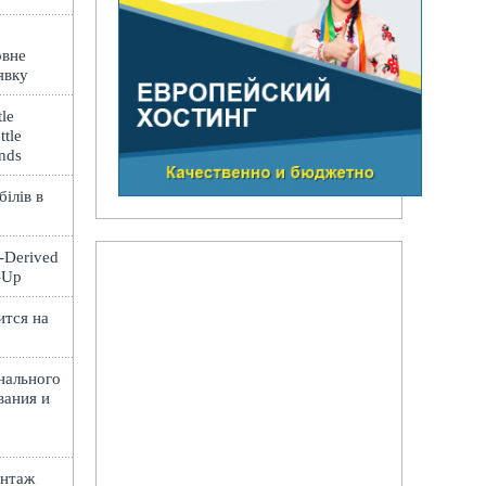
овне
явку
le
ttle
ands
ілів в
t-Derived
e-Up
ится на
нального
вания и
онтаж