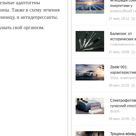
Інтеграція сон
тельные адаптогены
енергетики у
мины. Также в схему лечения
комерційний с
онницу, и антидепрессанты.
стратегія розв
27 июл, 18:12
ефективності
лушать свой организм.
Балисонг: от
исторических 
современного 
флиппинга
27 июл, 19:06
Zeekr 001:
характеристик
хода, комплек
особенности
28 июл, 22:02
Спектрофото
сучасний спосі
фарб
28 июл, 22:05
Тріщина-вбивц