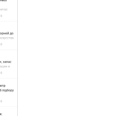
ячної
ектор:
итку та
0
корней до
искусства
0
и, запас
тации и
0
метр
б підбору
0
я: