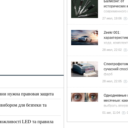
Балисонг: от
исторических 
современного 
флиппинга
27 июл, 19:06
Zeekr 001:
характеристик
хода, комплек
особенности
28 июл, 22:02
Спектрофото
сучасний спосі
фарб
28 июл, 22:05
нии нужна правовая защита
Однодневные 
месячные: как
 вибором для безпеки та
выбрать впер
01 авг, 11:04
, можливості LED та правила