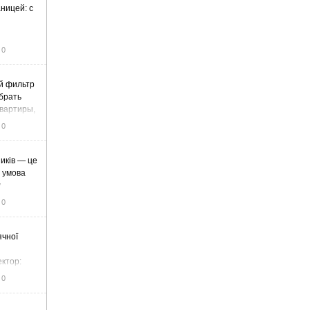
ницей: с
0
й фильтр
ыбрать
вартиры,
жа
0
иків — це
а умова
у
0
ячної
ектор:
итку та
0