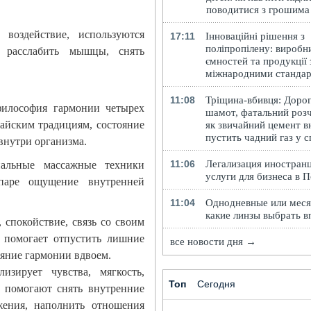
поводитися з грошима
 воздействие, используются
17:11
Інноваційні рішення з
поліпропілену: виробн
 расслабить мышцы, снять
ємностей та продукції 
міжнародними станда
11:08
Тріщина-вбивця: Доро
философия гармонии четырех
шамот, фатальний розч
тайским традициям, состояние
як звичайний цемент в
пустить чадний газ у 
внутри организма.
11:06
Легализация иностранц
альные массажные техники
услуги для бизнеса в 
 паре ощущение внутренней
11:04
Однодневные или меся
какие линзы выбрать в
 спокойствие, связь со своим
 помогает отпустить лишние
все новости дня →
ояние гармонии вдвоем.
зирует чувства, мягкость,
Топ
Сегодня
 помогают снять внутренние
жения, наполнить отношения