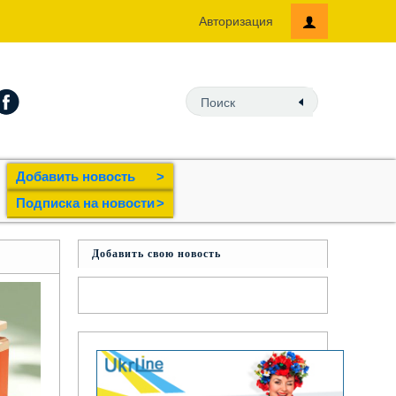
Авторизация
Добавить новость
>
Подпиcка на новости
>
Добавить свою новость