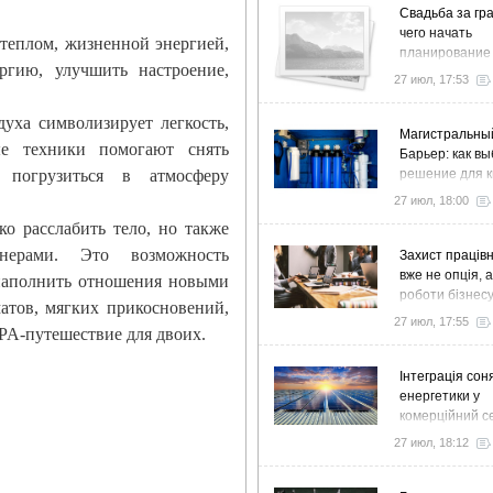
Свадьба за гра
чего начать
 теплом, жизненной энергией,
планирование
ргию, улучшить настроение,
27 июл, 17:53
духа символизирует легкость,
Магистральны
ые техники помогают снять
Барьер: как в
 погрузиться в атмосферу
решение для к
дома и коттед
27 июл, 18:00
о расслабить тело, но также
нерами. Это возможность
Захист працівн
вже не опція, 
, наполнить отношения новыми
роботи бізнес
атов, мягких прикосновений,
27 июл, 17:55
SPA-путешествие для двоих.
Інтеграція сон
енергетики у
комерційний с
стратегія розв
27 июл, 18:12
ефективності