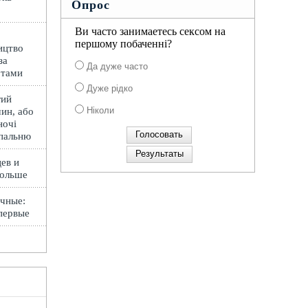
Опрос
Ви часто занимаетесь сексом на
першому побаченні?
ицтво
за
Да дуже часто
ртами
Дуже рідко
гий
Ніколи
ин, або
ночі
спальню
ев и
Польше
чные:
первые