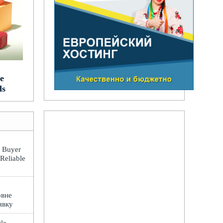
e
ds
: Buyer
 Reliable
овне
явку