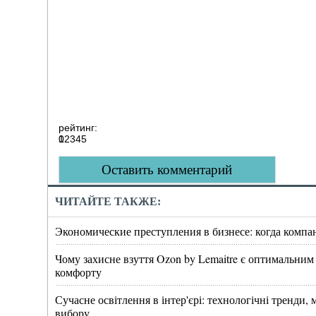
рейтинг:
0
1
2
3
4
5
Оставить комментарий
ЧИТАЙТЕ ТАКЖЕ:
Экономические преступления в бизнесе: когда компа
Чому захисне взуття Ozon by Lemaitre є оптимальним
комфорту
Сучасне освітлення в інтер'єрі: технологічні тренди
вибору