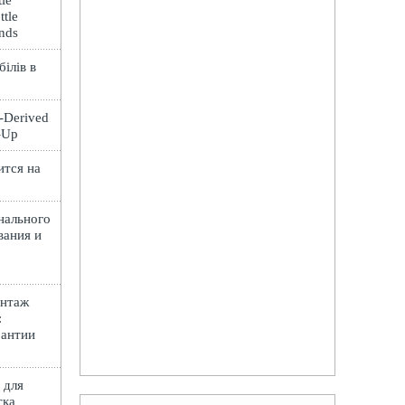
le
ttle
ands
ілів в
t-Derived
e-Up
ится на
нального
вания и
онтаж
:
рантии
 для
тка