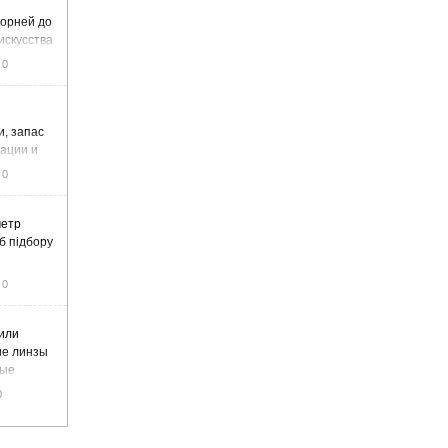
корней до
искусства
0
и, запас
тации и
0
метр
б підбору
0
или
ие линзы
вые
0