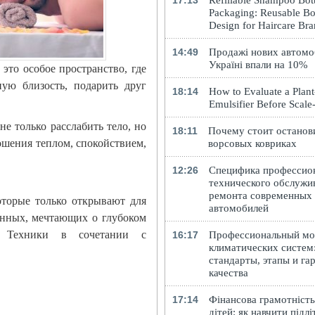
17:13
Refillable Shampoo Bott
Packaging: Reusable Bo
Design for Haircare Br
14:49
Продажі нових автомоб
Україні впали на 10%
то особое пространство, где
ную близость, подарить друг
18:14
How to Evaluate a Plan
Emulsifier Before Scal
е только расслабить тело, но
18:11
Почему стоит останов
ошения теплом, спокойствием,
ворсовых ковриках
12:26
Специфика профессио
технического обслужи
ремонта современных
оторые только открывают для
автомобилей
енных, мечтающих о глубоком
и. Техники в сочетании с
16:17
Профессиональный м
климатических систем
стандарты, этапы и га
качества
17:14
Фінансова грамотність
дітей: як навчити підлі