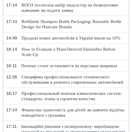
17:14
ВООЗ оголосила набір медсестер на безкоштовне
навчання: як подати заявку
17:13
Refillable Shampoo Bottle Packaging: Reusable Bottle
Design for Haircare Brands
14:49
Продажі нових автомобілів в Україні впали на 10%
18:14
How to Evaluate a Plant-Derived Emulsifier Before
Scale-Up
18:11
Почему стоит остановится на ворсовых ковриках
12:26
Специфика профессионального технического
обслуживания и ремонта современных автомобилей
16:17
Профессиональный монтаж климатических систем:
стандарты, этапы и гарантии качества
17:14
Фінансова грамотність для дітей: як навчити підлітка
поводитися з грошима
17:11
Інноваційні рішення з поліпропілену: виробництво
ємностей та продукції за міжнародними стандартами