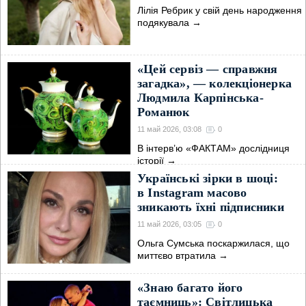
Лілія Ребрик у свій день народження
подякувала
→
«Цей сервіз — справжня
загадка», — колекціонерка
Людмила Карпінська-
Романюк
11 май 2026, 03:08
0
В інтерв’ю «ФАКТАМ» дослідниця
історії
→
Українські зірки в шоці:
в Instagram масово
зникають їхні підписники
11 май 2026, 03:05
0
Ольга Сумська поскаржилася, що
миттєво втратила
→
«Знаю багато його
таємниць»: Світлицька