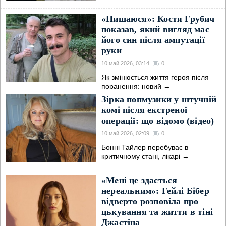
«Пишаюся»: Костя Грубич
показав, який вигляд має
його син після ампутації
руки
10 май 2026, 03:14
0
Як змінюється життя героя після
поранення: новий
→
Зірка попмузики у штучній
комі після екстреної
операції: що відомо (відео)
10 май 2026, 02:09
0
Бонні Тайлер перебуває в
критичному стані, лікарі
→
«Мені це здається
нереальним»: Гейлі Бібер
відверто розповіла про
цькування та життя в тіні
Джастіна