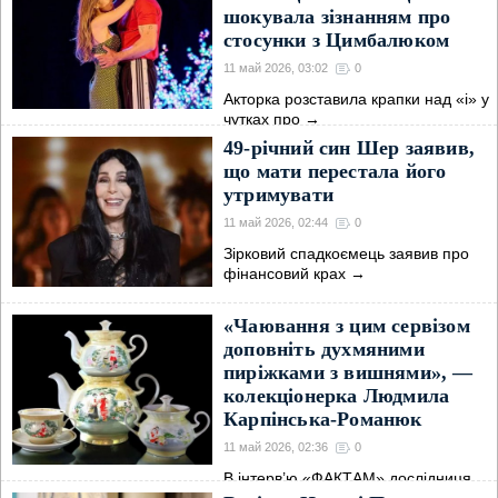
шокувала зізнанням про
стосунки з Цимбалюком
11 май 2026, 03:02
0
Акторка розставила крапки над «і» у
чутках про
→
49-річний син Шер заявив,
що мати перестала його
утримувати
11 май 2026, 02:44
0
Зірковий спадкоємець заявив про
фінансовий крах
→
«Чаювання з цим сервізом
доповніть духмяними
пиріжками з вишнями», —
колекціонерка Людмила
Карпінська-Романюк
11 май 2026, 02:36
0
В інтерв’ю «ФАКТАМ» дослідниця