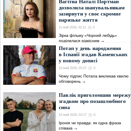
української
→
Вагітна Наталі Портман
дозволила шанувальникам
зазирнути у своє скромне
паризьке життя
11 май 2026, 02:11
0
Зірка фільму «Чорний лебідь»
поділилася рідкісним
→
Потап у день народження
в Іспанії згадав Каменських
у новому дописі
10 май 2026, 03:27
0
Чому підпис Потапа викликав хвилю
обговорень
→
Павлік приголомшив мережу
згадкою про позашлюбного
сина
10 май 2026, 03:17
0
Іронія чи правда: як одна фраза
співака
→