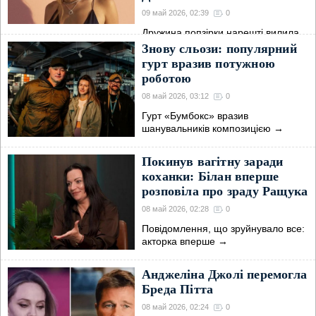
09 май 2026, 02:39
0
Дружина попзірки нарешті вилила
душу щодо
→
Знову сльози: популярний
гурт вразив потужною
роботою
08 май 2026, 03:12
0
Гурт «Бумбокс» вразив
шанувальників композицією
→
Покинув вагітну заради
коханки: Білан вперше
розповіла про зраду Ращука
08 май 2026, 02:28
0
Повідомлення, що зруйнувало все:
акторка вперше
→
Анджеліна Джолі перемогла
Бреда Пітта
08 май 2026, 02:24
0