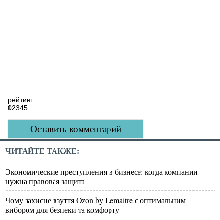
рейтинг:
0
1
2
3
4
5
Оставить комментарий
ЧИТАЙТЕ ТАКЖЕ:
Экономические преступления в бизнесе: когда компании
нужна правовая защита
Чому захисне взуття Ozon by Lemaitre є оптимальним
вибором для безпеки та комфорту