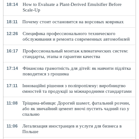
18:14
How to Evaluate a Plant-Derived Emulsifier Before
Scale-Up
18:11
Почему стоит остановится на ворсовых ковриках
12:26
Специфика профессионального технического
обслуживания и ремонта современных автомобилей
16:17
Профессиональный монтаж климатических систем:
стандарты, этапы и гарантии качества
17:14
Фінансова грамотність для дітей: як навчити підлітка
поводитися з грошима
17:11
Інноваційні рішення з поліпропілену: виробництво
ємностей та продукції за міжнародними стандартами
11:08
Тріщина-вбивця: Дорогий шамот, фатальний розчин,
або як звичайний цемент вночі пустить чадний газ у
спальню
11:06
Легализация иностранцев и услуги для бизнеса в
Польше