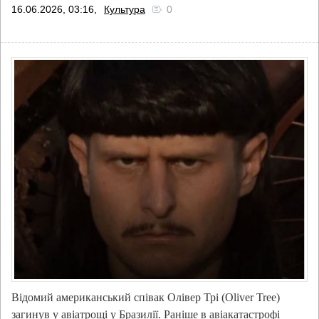
16.06.2026, 03:16,
Культура
0
Відомий американський співак Олівер Трі (Oliver Tree)
загинув у авіатрощі у Бразилії. Раніше в авіакатастрофі