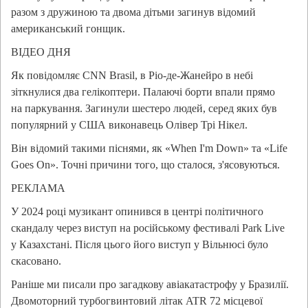
разом з дружиною та двома дітьми загинув відомий
американський гонщик.
ВІДЕО ДНЯ
Як повідомляє CNN Brasil, в Ріо-де-Жанейро в небі
зіткнулися два гелікоптери. Палаючі борти впали прямо
на паркування. Загинули шестеро людей, серед яких був
популярний у США виконавець Олівер Трі Нікел.
Він відомий такими піснями, як «When I'm Down» та «Life
Goes On». Точні причини того, що сталося, з'ясовуються.
РЕКЛАМА
У 2024 році музикант опинився в центрі політичного
скандалу через виступ на російському фестивалі Park Live
у Казахстані. Після цього його виступ у Вільнюсі було
скасовано.
Раніше ми писали про загадкову авіакатастрофу у Бразилії.
Двомоторний турбогвинтовий літак ATR 72 місцевої