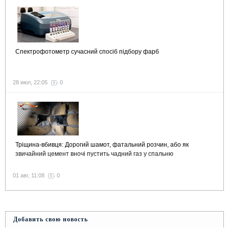
Спектрофотометр сучасний спосіб підбору фарб
28 июл, 22:05
0
Тріщина-вбивця: Дорогий шамот, фатальний розчин, або як
звичайний цемент вночі пустить чадний газ у спальню
01 авг, 11:08
0
Добавить свою новость