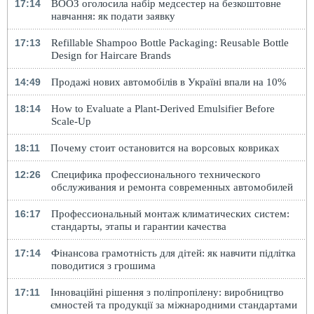
17:14
ВООЗ оголосила набір медсестер на безкоштовне
навчання: як подати заявку
17:13
Refillable Shampoo Bottle Packaging: Reusable Bottle
Design for Haircare Brands
14:49
Продажі нових автомобілів в Україні впали на 10%
18:14
How to Evaluate a Plant-Derived Emulsifier Before
Scale-Up
18:11
Почему стоит остановится на ворсовых ковриках
12:26
Специфика профессионального технического
обслуживания и ремонта современных автомобилей
16:17
Профессиональный монтаж климатических систем:
стандарты, этапы и гарантии качества
17:14
Фінансова грамотність для дітей: як навчити підлітка
поводитися з грошима
17:11
Інноваційні рішення з поліпропілену: виробництво
ємностей та продукції за міжнародними стандартами