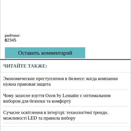
рейтинг:
0
1
2
3
4
5
Оставить комментарий
ЧИТАЙТЕ ТАКЖЕ:
Экономические преступления в бизнесе: когда компании
нужна правовая защита
Чому захисне взуття Ozon by Lemaitre є оптимальним
вибором для безпеки та комфорту
Сучасне освітлення в інтер'єрі: технологічні тренди,
можливості LED та правила вибору