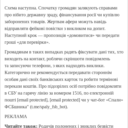
Схема наступна. Спочатку громадян залякують справами
про нібито державну зраду, фінансування росії чи купівлю
заборонених товарів. Жертвам афери можуть навідь
відправляти фейкові повістки з викликом на допит.
Наступний крок — пропозиція «домовитися» чи передати
гроші «для перевірки».
Громадянам в таких випадках радять фіксувати дані тих, хто
виходить на контакт, роблячи скріншоти повідомлень
та записуючи телефони, з яких надходять виклики.
Категорично не рекомендується передавати стороннім
особам дані своїх банківських карток та робити термінові
перекази коштів. Про підозрілих осіб потрібно повідомляти
в СБУ на гарячу лінію за номером 1516, по електронній
пошті [email protected], [email protected] чи у чат-бот «Спали»
ФСБшника" (t.me/spaly_fsb_bot).
РЕКЛАМА
Читайте також:
Родичів полонених і зниклих безвісти