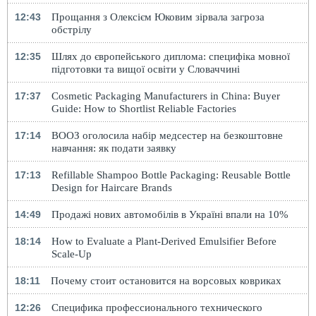
12:43
Прощання з Олексієм Юковим зірвала загроза
обстрілу
12:35
Шлях до європейського диплома: специфіка мовної
підготовки та вищої освіти у Словаччині
17:37
Cosmetic Packaging Manufacturers in China: Buyer
Guide: How to Shortlist Reliable Factories
17:14
ВООЗ оголосила набір медсестер на безкоштовне
навчання: як подати заявку
17:13
Refillable Shampoo Bottle Packaging: Reusable Bottle
Design for Haircare Brands
14:49
Продажі нових автомобілів в Україні впали на 10%
18:14
How to Evaluate a Plant-Derived Emulsifier Before
Scale-Up
18:11
Почему стоит остановится на ворсовых ковриках
12:26
Специфика профессионального технического