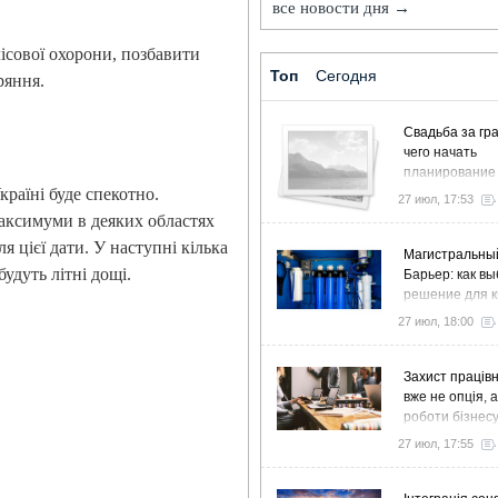
все новости дня →
ісової охорони, позбавити
Топ
Сегодня
ряння.
Свадьба за гра
чего начать
планирование
аїні буде спекотно.
27 июл, 17:53
максимуми в деяких областях
я цієї дати. У наступні кілька
Магистральны
будуть літні дощі.
Барьер: как в
решение для к
дома и коттед
27 июл, 18:00
Захист працівн
вже не опція, 
роботи бізнес
27 июл, 17:55