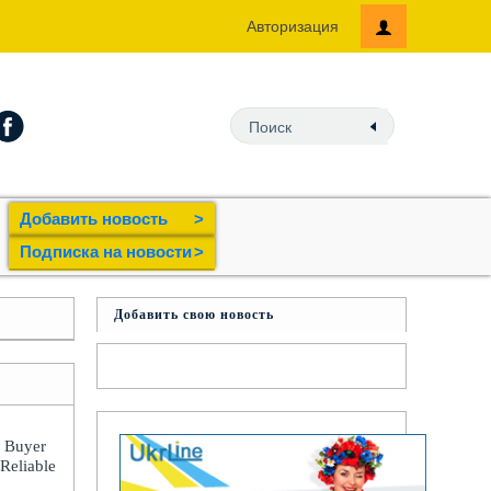
Авторизация
Добавить новость
>
Подпиcка на новости
>
Добавить свою новость
: Buyer
 Reliable