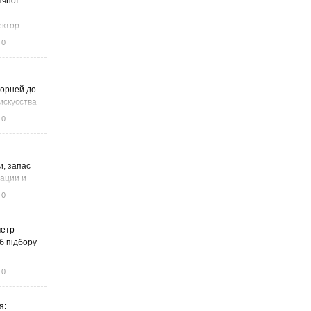
ячної
ектор:
итку та
0
корней до
искусства
0
и, запас
тации и
0
метр
б підбору
0
я: