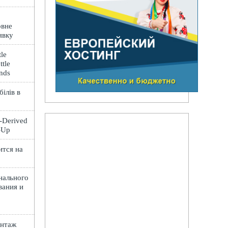
овне
явку
le
ttle
ands
ілів в
t-Derived
e-Up
ится на
нального
вания и
онтаж