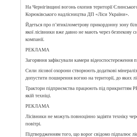
На Чернігівщині вогонь охопив території Єлинськог
Корюківського надлісництва ДП «Ліси України».
Йдеться про п’ятикілометрову прикордонну зону біля
якої лісівники вже давно не мають через безпекову 
компанії.
РЕКЛАМА
Загоряння зафіксували камери відеоспостереження п
Сили лісової охорони створюють додаткові мінераліз
допустити поширення вогню на території, до яких л
Трактори підприємства працюють під прикриттям РЕБ
якій техніці.
РЕКЛАМА
Лісівники не можуть повноцінно задіяти техніку чере
повітрі.
Підтвердженням того, що ворог свідомо підпалює лі