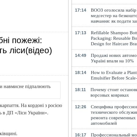
17:14
ВООЗ оголосила набір
медсестер на безкошт
навчання: як подати за
17:13
Refillable Shampoo Bott
бні пожежі:
Packaging: Reusable Bo
Design for Haircare Br
ь ліси(відео)
14:49
Продажі нових автомоб
Україні впали на 10%
18:14
How to Evaluate a Plan
Emulsifier Before Scal
18:11
Почему стоит останов
ворсовых ковриках
карпаття. На кордоні з росією
12:26
Специфика профессио
технического обслужи
ть в ДП «Ліси України».
ремонта современных
автомобилей
ківщині.
16:17
Профессиональный м