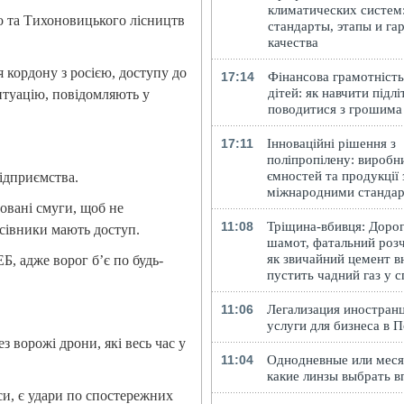
климатических систем
о та Тихоновицького лісництв
стандарты, этапы и га
качества
 кордону з росією, доступу до
17:14
Фінансова грамотність
дітей: як навчити підлі
ситуацію, повідомляють у
поводитися з грошима
17:11
Інноваційні рішення з
поліпропілену: виробн
ємностей та продукції 
ідприємства.
міжнародними станда
овані смуги, щоб не
11:08
Тріщина-вбивця: Доро
ісівники мають доступ.
шамот, фатальний розч
як звичайний цемент в
, адже ворог б’є по будь-
пустить чадний газ у 
11:06
Легализация иностранц
услуги для бизнеса в 
з ворожі дрони, які весь час у
11:04
Однодневные или меся
какие линзы выбрать в
си, є удари по спостережних