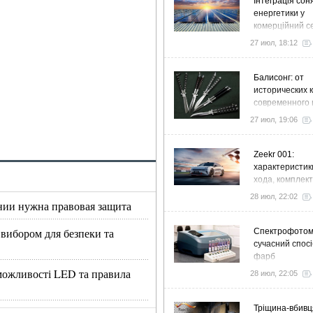
Інтеграція сон
енергетики у
комерційний с
стратегія розв
27 июл, 18:12
ефективності
Балисонг: от
исторических 
современного 
флиппинга
27 июл, 19:06
Zeekr 001:
характеристик
хода, комплек
особенности
28 июл, 22:02
нии нужна правовая защита
 вибором для безпеки та
Спектрофото
сучасний спосі
фарб
, можливості LED та правила
28 июл, 22:05
Тріщина-вбивц