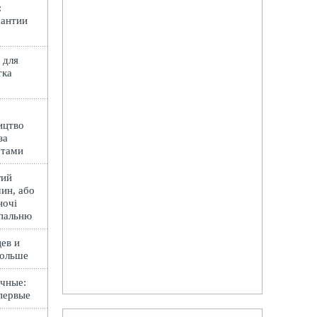
:
рантии
 для
тка
ицтво
за
ртами
гий
ин, або
ночі
спальню
ев и
Польше
чные:
первые