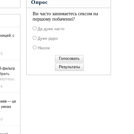
Опрос
Ви часто занимаетесь сексом на
першому побаченні?
Да дуже часто
ницей: с
Дуже рідко
Ніколи
0
й фильтр
ыбрать
вартиры,
жа
0
иків — це
а умова
у
0