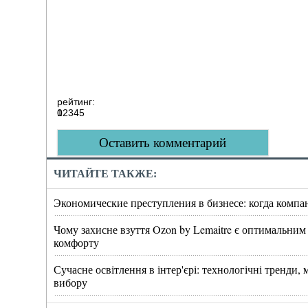
рейтинг:
0
1
2
3
4
5
Оставить комментарий
ЧИТАЙТЕ ТАКЖЕ:
Экономические преступления в бизнесе: когда компа
Чому захисне взуття Ozon by Lemaitre є оптимальним
комфорту
Сучасне освітлення в інтер'єрі: технологічні тренди
вибору