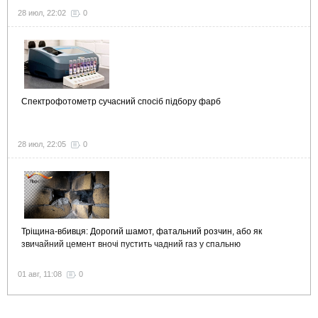
28 июл, 22:02
0
Спектрофотометр сучасний спосіб підбору фарб
28 июл, 22:05
0
Тріщина-вбивця: Дорогий шамот, фатальний розчин, або як
звичайний цемент вночі пустить чадний газ у спальню
01 авг, 11:08
0