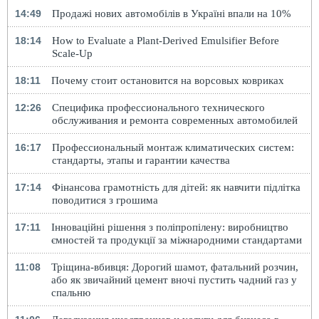
14:49
Продажі нових автомобілів в Україні впали на 10%
18:14
How to Evaluate a Plant-Derived Emulsifier Before
Scale-Up
18:11
Почему стоит остановится на ворсовых ковриках
12:26
Специфика профессионального технического
обслуживания и ремонта современных автомобилей
16:17
Профессиональный монтаж климатических систем:
стандарты, этапы и гарантии качества
17:14
Фінансова грамотність для дітей: як навчити підлітка
поводитися з грошима
17:11
Інноваційні рішення з поліпропілену: виробництво
ємностей та продукції за міжнародними стандартами
11:08
Тріщина-вбивця: Дорогий шамот, фатальний розчин,
або як звичайний цемент вночі пустить чадний газ у
спальню