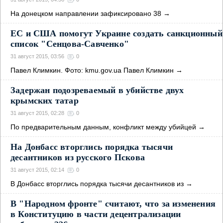
На донецком направлении зафиксировано 38
→
ЕС и США помогут Украине создать санкционный
список "Сенцова-Савченко"
31 август 2015, 03:56
0
Павел Климкин. Фото: kmu.gov.ua Павел Климкин
→
Задержан подозреваемый в убийстве двух
крымских татар
31 август 2015, 02:28
0
По предварительным данным, конфликт между убийцей
→
На Донбасс вторглись порядка тысячи
десантников из русского Пскова
31 август 2015, 02:14
0
В Донбасс вторглись порядка тысячи десантников из
→
В "Народном фронте" считают, что за изменения
в Конституцию в части децентрализации