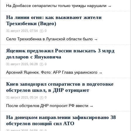
На Донбассе сепаратисты только трижды нарушали
→
На линии огня: как выживают жители
Трехизбенки (Видео)
31 август 2015, 07:54
0
Село Трехизбенка в Луганской области было
→
Яценюк предложил России взыскать 3 млрд
долларов с Януковича
31 август 2015, 06:28
0
Арсений Яценюк. Фото: AFP Глава украинского
→
Киев заподозрил сепаратистов в подготовке
обстрелов школ, в ДНР отрицают
31 август 2015, 05:14
0
После обстрелов ДНР попросит РФ ввести
→
На донецком направлении зафиксировано 38
обстрелов позиций сил АТО
31 август 2015, 04:56
0