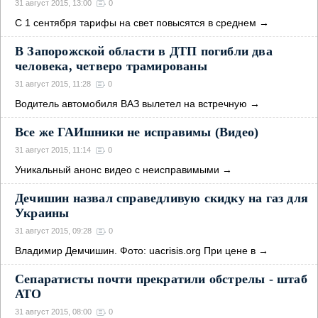
31 август 2015, 13:00
0
С 1 сентября тарифы на свет повысятся в среднем
→
В Запорожской области в ДТП погибли два
человека, четверо трамированы
31 август 2015, 11:28
0
Водитель автомобиля ВАЗ вылетел на встречную
→
Все же ГАИшники не исправимы (Видео)
31 август 2015, 11:14
0
Уникальный анонс видео с неисправимыми
→
Дечишин назвал справедливую скидку на газ для
Украины
31 август 2015, 09:28
0
Владимир Демчишин. Фото: uacrisis.org При цене в
→
Сепаратисты почти прекратили обстрелы - штаб
АТО
31 август 2015, 08:00
0