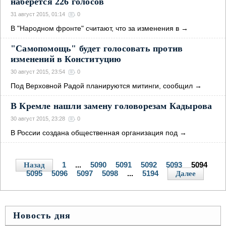
наберется 226 голосов
31 август 2015, 01:14
0
В "Народном фронте" считают, что за изменения в
→
"Самопомощь" будет голосовать против
изменений в Конституцию
30 август 2015, 23:54
0
Под Верховной Радой планируются митинги, сообщил
→
В Кремле нашли замену головорезам Кадырова
30 август 2015, 23:28
0
В России создана общественная организация под
→
1
...
5090
5091
5092
5093
5094
Назад
5095
5096
5097
5098
...
5194
Далее
Новость дня