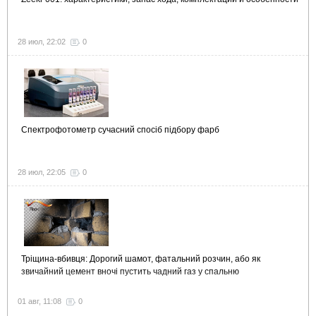
28 июл, 22:02
0
Спектрофотометр сучасний спосіб підбору фарб
28 июл, 22:05
0
Тріщина-вбивця: Дорогий шамот, фатальний розчин, або як
звичайний цемент вночі пустить чадний газ у спальню
01 авг, 11:08
0