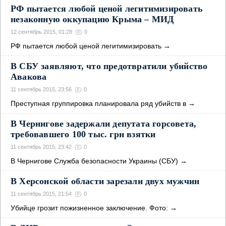
РФ пытается любой ценой легитимизировать
незаконную оккупацию Крыма – МИД
12 сентябрь 2015, 01:28
0
РФ пытается любой ценой легитимизировать
→
В СБУ заявляют, что предотвратили убийство
Авакова
11 сентябрь 2015, 23:56
0
Преступная группировка планировала ряд убийств в
→
В Чернигове задержали депутата горсовета,
требовавшего 100 тыс. грн взятки
11 сентябрь 2015, 23:42
0
В Чернигове Служба безопасности Украины (СБУ)
→
В Херсонской области зарезали двух мужчин
11 сентябрь 2015, 21:54
0
Убийце грозит пожизненное заключение. Фото:
→