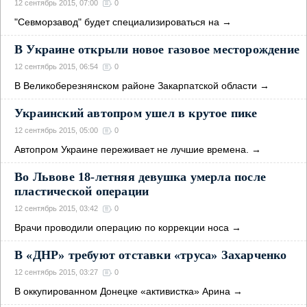
12 сентябрь 2015, 07:00
0
"Севморзавод" будет специализироваться на
→
В Украине открыли новое газовое месторождение
12 сентябрь 2015, 06:54
0
В Великоберезнянском районе Закарпатской области
→
Украинский автопром ушел в крутое пике
12 сентябрь 2015, 05:00
0
Автопром Украине переживает не лучшие времена.
→
Во Львове 18-летняя девушка умерла после
пластической операции
12 сентябрь 2015, 03:42
0
Врачи проводили операцию по коррекции носа
→
В «ДНР» требуют отставки «труса» Захарченко
12 сентябрь 2015, 03:27
0
В оккупированном Донецке «активистка» Арина
→