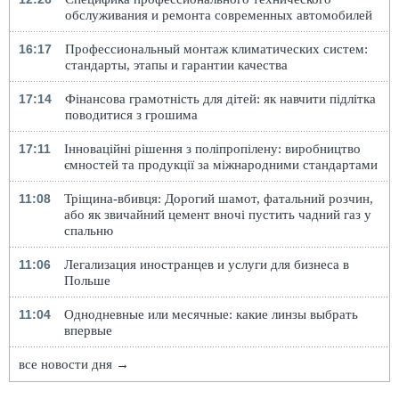
обслуживания и ремонта современных автомобилей
16:17
Профессиональный монтаж климатических систем:
стандарты, этапы и гарантии качества
17:14
Фінансова грамотність для дітей: як навчити підлітка
поводитися з грошима
17:11
Інноваційні рішення з поліпропілену: виробництво
ємностей та продукції за міжнародними стандартами
11:08
Тріщина-вбивця: Дорогий шамот, фатальний розчин,
або як звичайний цемент вночі пустить чадний газ у
спальню
11:06
Легализация иностранцев и услуги для бизнеса в
Польше
11:04
Однодневные или месячные: какие линзы выбрать
впервые
все новости дня →