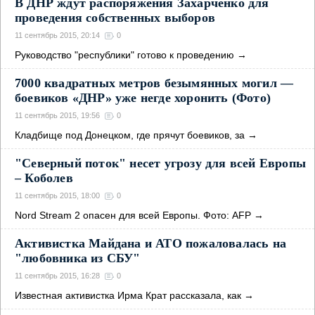
В ДНР ждут распоряжения Захарченко для
проведения собственных выборов
11 сентябрь 2015, 20:14
0
Руководство "республики" готово к проведению
→
7000 квадратных метров безымянных могил —
боевиков «ДНР» уже негде хоронить (Фото)
11 сентябрь 2015, 19:56
0
Кладбище под Донецком, где прячут боевиков, за
→
"Северный поток" несет угрозу для всей Европы
– Коболев
11 сентябрь 2015, 18:00
0
Nord Stream 2 опасен для всей Европы. Фото: AFP
→
Активистка Майдана и АТО пожаловалась на
"любовника из СБУ"
11 сентябрь 2015, 16:28
0
Известная активистка Ирма Крат рассказала, как
→