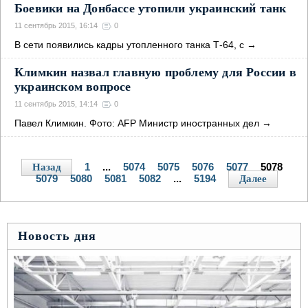
Боевики на Донбассе утопили украинский танк
11 сентябрь 2015, 16:14
0
В сети появились кадры утопленного танка Т-64, с
→
Климкин назвал главную проблему для России в
украинском вопросе
11 сентябрь 2015, 14:14
0
Павел Климкин. Фото: AFP Министр иностранных дел
→
1
...
5074
5075
5076
5077
5078
Назад
5079
5080
5081
5082
...
5194
Далее
Новость дня