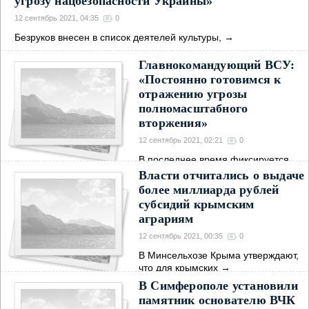
угрозу нацбезопасности Украины»
12 сентябрь 2021, 04:35
0
Безруков внесен в список деятелей культуры,
→
Главнокомандующий ВСУ:
«Постоянно готовимся к
отражению угрозы
полномасштабного
вторжения»
12 сентябрь 2021, 02:21
0
В последнее время фиксируется
увеличение
→
Власти отчитались о выдаче
более миллиарда рублей
субсидий крымским
аграриям
12 сентябрь 2021, 00:35
0
В Минсельхозе Крыма утверждают,
что для крымских
→
В Симферополе установили
памятник основателю ВЧК