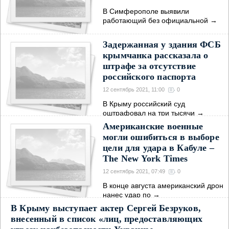
В Симферополе выявили
работающий без официальной
→
Задержанная у здания ФСБ
крымчанка рассказала о
штрафе за отсутствие
российского паспорта
12 сентябрь 2021, 11:00
0
В Крыму российский суд
оштрафовал на три тысячи
→
Американские военные
могли ошибиться в выборе
цели для удара в Кабуле –
The New York Times
12 сентябрь 2021, 07:49
0
В конце августа американский дрон
нанес удар по
→
В Крыму выступает актер Сергей Безруков,
внесенный в список «лиц, предоставляющих