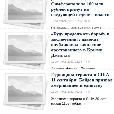
Симферополе за 100 млн
рублей примут на
следующей неделе – власти
11 сентябрь 2021, 15:35
0
На данный момент изучаются
различные варианты
→
«Буду продолжать борьбу в
заключении»: адвокат
опубликовал заявление
арестованного в Крыму
Джеляла
11 сентябрь 2021, 13:14
0
Адвокат Николай Полозов
опубликовал заявление
→
Годовщина теракта в США
11 сентября: Байден призвал
американцев к единству
11 сентябрь 2021, 09:42
0
Жертвами теракта в США 20 лет
назад 11сентября
→