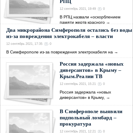
РПЦ
12 сентябрь 2021, 19:49
0
В РПЦ назвали «оскорблением
памяти жертв красного
→
Два микрорайона Симферополя остались без воды
из-за повреждения электрокабеля – власти
12 сентябрь 2021, 17:35
0
В Симферополе из-за повреждения электрокабеля на
→
Россия задержала «новых
диверсантов» в Крыму –
Крым.Реалии ТВ
12 сентябрь 2021, 15:21
0
Россия задержала «новых
диверсантов» в Крыму,
→
В Симферополе выявили
подпольный ломбард –
прокуратура
12 сентябрь 2021, 12:21
0