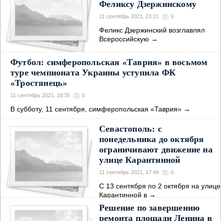
Феликсу Дзержинскому
11 сентябрь 2021, 23:21
0
Феликс Дзержинский возглавлял
Всероссийскую
→
Футбол: симферопольская «Таврия» в восьмом
туре чемпионата Украины уступила ФК
«Тростянець»
11 сентябрь 2021, 18:35
0
В субботу, 11 сентября, симферопольская «Таврия»
→
Севастополь: с
понедельника до октября
ограничивают движение на
улице Карантинной
11 сентябрь 2021, 17:49
0
С 13 сентября по 2 октября на улице
Карантинной в
→
Решение по завершению
ремонта площади Ленина в