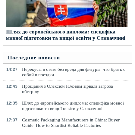
Шлях до європейського диплома: специфіка
мовної підготовки та вищої освіти у Словаччині
Последние новости
14:27
Перекусы в стезе без вреда для фигуры: что брать с
собой в поездки
12:43
Прощання з Олексієм Юковим зірвала загроза
обстрілу
12:35
Шлях до європейського диплома: специфіка мовної
підготовки та вищої освіти у Словаччині
17:37
Cosmetic Packaging Manufacturers in China: Buyer
Guide: How to Shortlist Reliable Factories