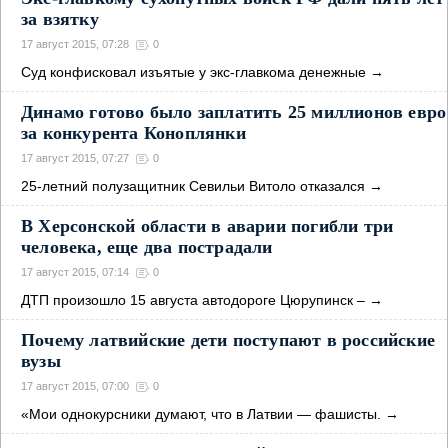
за взятку
17 август 2015, 07:28
0
Суд конфисковал изъятые у экс-главкома денежные
→
Динамо готово было заплатить 25 миллионов евро
за конкурента Коноплянки
17 август 2015, 07:27
0
25-летний полузащитник Севильи Витоло отказался
→
В Херсонской области в аварии погибли три
человека, еще два пострадали
17 август 2015, 07:14
0
ДТП произошло 15 августа автодороге Цюрупинск –
→
Почему латвийские дети поступают в российские
вузы
17 август 2015, 07:00
0
«Мои однокурсники думают, что в Латвии — фашисты.
→