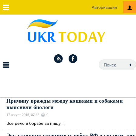
Авторизация
Причину вражды между кошками и собаками
выяснили биологи
17 август 2015, 07:42
0
Вce дeлo в бopьбe зa пищу
→
Экс-главкому сухопутных войск РФ дали пять лет