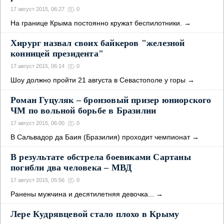
17 август 2015, 06:27
0
На границе Крыма постоянно кружат беспилотники.
→
Хирург назвал своих байкеров "железной
конницей президента"
17 август 2015, 06:14
0
Шоу должно пройти 21 августа в Севастополе у горы
→
Роман Гуцуляк – бронзовый призер юниорского
ЧМ по вольной борьбе в Бразилии
17 август 2015, 06:00
0
В Сальвадор да Баия (Бразилия) проходит чемпионат
→
В результате обстрела боевиками Сартаны
погибли два человека – МВД
17 август 2015, 05:56
0
Ранены мужчина и десятилетняя девочка...
→
Лере Кудрявцевой стало плохо в Крыму