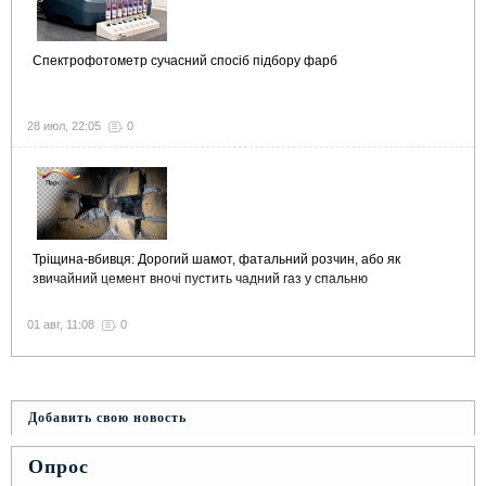
Спектрофотометр сучасний спосіб підбору фарб
28 июл, 22:05
0
Тріщина-вбивця: Дорогий шамот, фатальний розчин, або як
звичайний цемент вночі пустить чадний газ у спальню
01 авг, 11:08
0
Добавить свою новость
Опрос