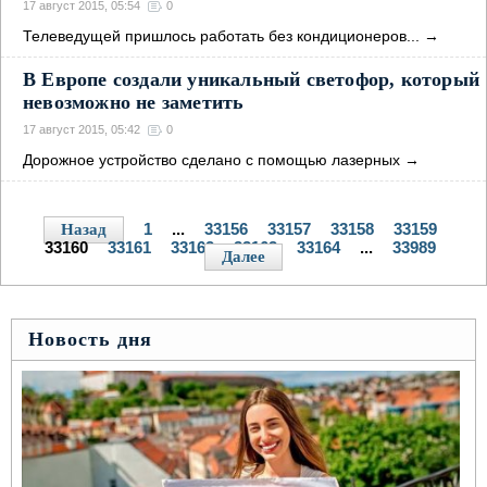
17 август 2015, 05:54
0
Телеведущей пришлось работать без кондиционеров...
→
В Европе создали уникальный светофор, который
невозможно не заметить
17 август 2015, 05:42
0
Дорожное устройство сделано с помощью лазерных
→
1
...
33156
33157
33158
33159
Назад
33160
33161
33162
33163
33164
...
33989
Далее
Новость дня