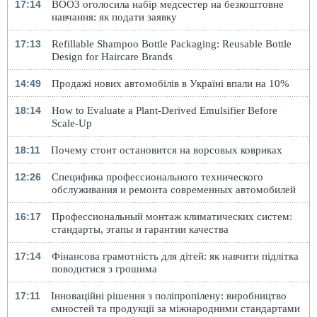
17:14
ВООЗ оголосила набір медсестер на безкоштовне
навчання: як подати заявку
17:13
Refillable Shampoo Bottle Packaging: Reusable Bottle
Design for Haircare Brands
14:49
Продажі нових автомобілів в Україні впали на 10%
18:14
How to Evaluate a Plant-Derived Emulsifier Before
Scale-Up
18:11
Почему стоит остановится на ворсовых ковриках
12:26
Специфика профессионального технического
обслуживания и ремонта современных автомобилей
16:17
Профессиональный монтаж климатических систем:
стандарты, этапы и гарантии качества
17:14
Фінансова грамотність для дітей: як навчити підлітка
поводитися з грошима
17:11
Інноваційні рішення з поліпропілену: виробництво
ємностей та продукції за міжнародними стандартами