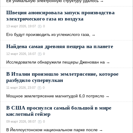
Её уникальную электронную структуру удалось
→
Швеция анонсировала запуск производства
электрического газа из воздуха
13 март 2026, 19:07
0
Его будут производить из углекислого газа,
→
Найдена самая древняя пещера на планете
12 март 2026, 16:07
0
Исследователи обнаружили пещеры Дженован на
→
В Италии произошло землетрясение, которое
разбудило супервулкан
11 март 2026, 23:07
0
Мощное землетрясение магнитудой 6,0 потрясло
→
В США проснулся самый большой в мире
кислотный гейзер
09 март 2026, 08:07
0
В Йеллоустонском национальном парке после
→