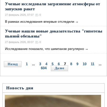
Ученые исследовали загрязнение атмосферы от
запусков ракет
27 февраль 2026, 07:07
0
В рамках исследования впервые отследили
→
Ученые нашли новые доказательства "гипотезы
пьяной обезьяны"
27 февраль 2026, 00:07
0
Исследование показало, что шимпанзе регулярно
→
1
...
3
4
5
6
7
8
9
10
11
...
Назад
604
Далее
Новость дня