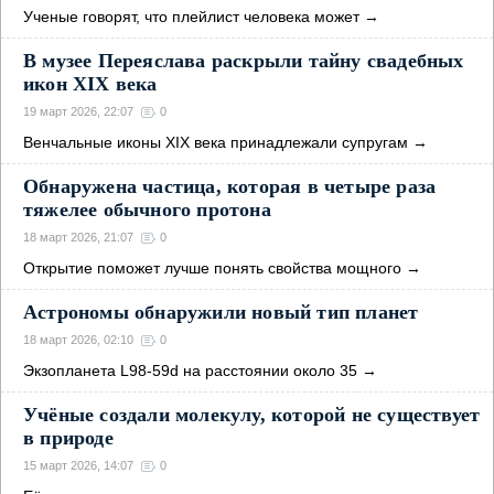
Ученые говорят, что плейлист человека может
→
В музее Переяслава раскрыли тайну свадебных
икон XIX века
19 март 2026, 22:07
0
Венчальные иконы XIX века принадлежали супругам
→
Обнаружена частица, которая в четыре раза
тяжелее обычного протона
18 март 2026, 21:07
0
Открытие поможет лучше понять свойства мощного
→
Астрономы обнаружили новый тип планет
18 март 2026, 02:10
0
Экзопланета L98-59d на расстоянии около 35
→
Учёные создали молекулу, которой не существует
в природе
15 март 2026, 14:07
0