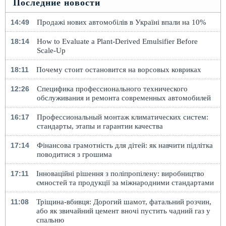
Последние новости
14:49
Продажі нових автомобілів в Україні впали на 10%
18:14
How to Evaluate a Plant-Derived Emulsifier Before
Scale-Up
18:11
Почему стоит остановится на ворсовых ковриках
12:26
Специфика профессионального технического
обслуживания и ремонта современных автомобилей
16:17
Профессиональный монтаж климатических систем:
стандарты, этапы и гарантии качества
17:14
Фінансова грамотність для дітей: як навчити підлітка
поводитися з грошима
17:11
Інноваційні рішення з поліпропілену: виробництво
ємностей та продукції за міжнародними стандартами
11:08
Тріщина-вбивця: Дорогий шамот, фатальний розчин,
або як звичайний цемент вночі пустить чадний газ у
спальню