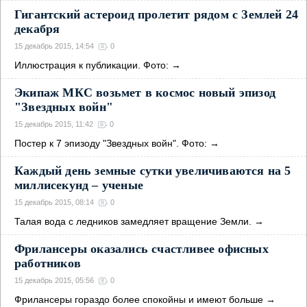
Гигантский астероид пролетит рядом с Землей 24
декабря
15 декабрь 2015, 14:54
0
Иллюстрация к публикации. Фото:
→
Экипаж МКС возьмет в космос новый эпизод
"Звездных войн"
15 декабрь 2015, 11:42
0
Постер к 7 эпизоду "Звездных войн". Фото:
→
Каждый день земные сутки увеличиваются на 5
миллисекунд – ученые
15 декабрь 2015, 08:14
0
Талая вода с ледников замедляет вращение Земли.
→
Фрилансеры оказались счастливее офисных
работников
15 декабрь 2015, 05:56
0
Фрилансеры гораздо более спокойны и имеют больше
→