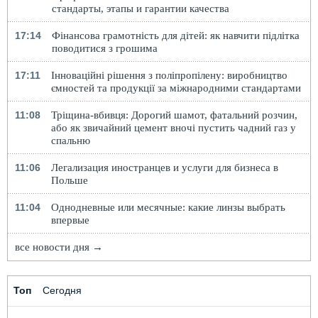
стандарты, этапы и гарантии качества
17:14
Фінансова грамотність для дітей: як навчити підлітка
поводитися з грошима
17:11
Інноваційні рішення з поліпропілену: виробництво
ємностей та продукції за міжнародними стандартами
11:08
Тріщина-вбивця: Дорогий шамот, фатальний розчин,
або як звичайний цемент вночі пустить чадний газ у
спальню
11:06
Легализация иностранцев и услуги для бизнеса в
Польше
11:04
Однодневные или месячные: какие линзы выбрать
впервые
все новости дня →
Топ
Сегодня