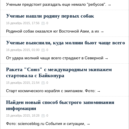
Ученым предстоит разгадать еще немало "ребусов".
→
Ученые нашли родину первых собак
16 декабрь 2015, 17:56
0
Родиной собак оказался юг Восточной Азии, а их
→
Ученые выяснили, куда молнии бьют чаще всего
16 декабрь 2015, 01:00
0
От удара молний чаще всего страдают в Северной
→
Ракета "Союз" с международным экипажем
стартовала с Байконура
15 декабрь 2015, 21:54
0
Старт космического корабля с экипажем. Фото:
→
Найден новый способ быстрого запоминания
информации
15 декабрь 2015, 18:28
0
Фото: scienceblog.ru События и ситуации,
→