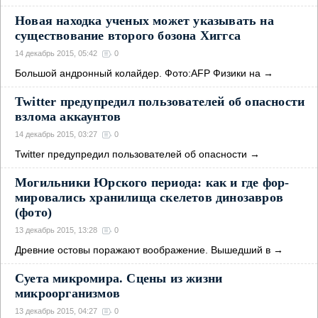
Новая находка ученых может указывать на
существование второго бозона Хиггса
14 декабрь 2015, 05:42
0
Большой андронный колайдер. Фото:AFP Физики на
→
Twitter предупредил пользователей об опасности
взлома аккаунтов
14 декабрь 2015, 03:27
0
Twitter предупредил пользователей об опасности
→
Могильники Юрского периода: как и где фор­­
мировались хранилища скелетов динозавров
(фото)
13 декабрь 2015, 13:28
0
Древние остовы поражают воображение. Вышедший в
→
Суета микромира. Сцены из жизни
микроорганизмов
13 декабрь 2015, 04:27
0