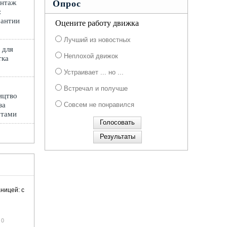
онтаж
Опрос
:
рантии
Оцените работу движка
Лучший из новостных
 для
Неплохой движок
тка
Устраивает ... но ...
Встречал и получше
ицтво
за
Совсем не понравился
ртами
ницей: с
0