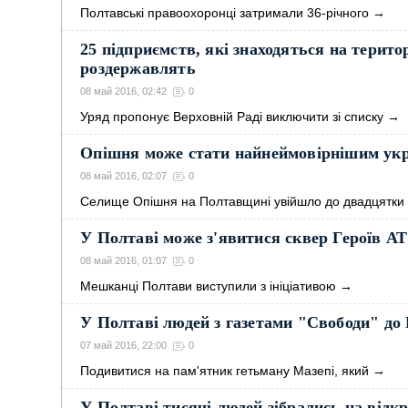
Полтавські правоохоронці затримали 36-річного
→
25 підприємств, які знаходяться на терит
роздержавлять
08 май 2016, 02:42
0
Уряд пропонує Верховній Раді виключити зі списку
→
Опішня може стати найнеймовірнішим укр
08 май 2016, 02:07
0
Селище Опішня на Полтавщині увійшло до двадцятки
У Полтаві може з'явитися сквер Героїв А
08 май 2016, 01:07
0
Мешканці Полтави виступили з ініціативою
→
У Полтаві людей з газетами "Свободи" до
07 май 2016, 22:00
0
Подивитися на пам'ятник гетьману Мазепі, який
→
У Полтаві тисячі людей зібрались на відк