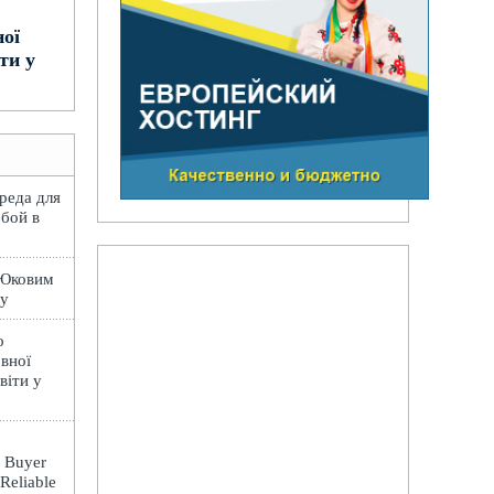
ної
ти у
вреда для
обой в
 Юковим
лу
о
вної
віти у
: Buyer
 Reliable