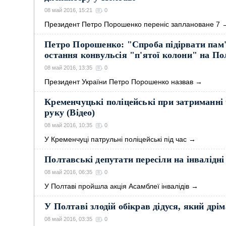
08 май 2016, 15:21
0
Президент Петро Порошенко переніс заплановане 7
Петро Порошенко: "Спроба підірвати пам
остання конвульсія "п'ятої колони" на П
08 май 2016, 13:35
0
Президент України Петро Порошенко назвав
→
Кременчуцькі поліцейські при затриманні
руку (Відео)
08 май 2016, 10:35
0
У Кременчуці патрульні поліцейські під час
→
Полтавські депутати пересіли на інвалідні
08 май 2016, 06:35
0
У Полтаві пройшла акція Асамблеї інвалідів
→
У Полтаві злодій обікрав дідуся, який дрі
08 май 2016, 03:35
0