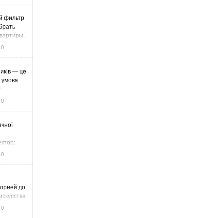
й фильтр
ыбрать
вартиры,
жа
0
иків — це
а умова
у
0
ячної
ектор:
итку та
0
корней до
искусства
0