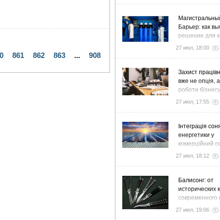
Магистральны
Барьер: как в
решение для к
дома и коттед
27 июл, 18:00
0
861
862
863
...
908
Захист працівн
вже не опція, 
роботи бізнес
27 июл, 17:55
Інтеграція сон
енергетики у
комерційний с
стратегія розв
27 июл, 18:12
ефективності
Балисонг: от
исторических 
современного 
флиппинга
27 июл, 19:06