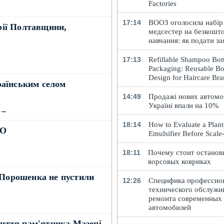
Factories
17:14
ВООЗ оголосила набір
орії Полтавщини,
медсестер на безкошт
навчання: як подати за
17:13
Refillable Shampoo Bott
Packaging: Reusable Bo
Design for Haircare Br
аїнським селом
14:49
Продажі нових автомоб
Україні впали на 10%
→
18:14
How to Evaluate a Plan
ТО
Emulsifier Before Scal
18:11
Почему стоит останов
ворсовых ковриках
 Порошенка не пустили
12:26
Специфика профессио
технического обслужи
ремонта современных
автомобилей
риття пам'ятника Мазепі