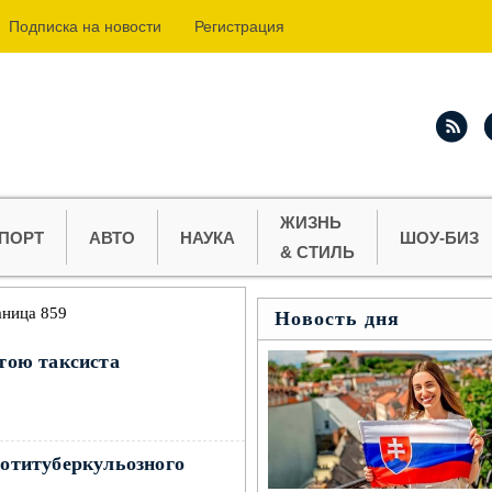
Подпиcка на новости
Регистрация
ЖИЗНЬ
ПОРТ
АВТО
НАУКА
ШОУ-БИЗ
& СТИЛЬ
аница 859
Новость дня
атою таксиста
→
ротитуберкульозного