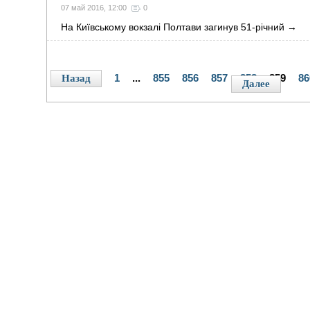
07 май 2016, 12:00
0
На Київському вокзалі Полтави загинув 51-річний
→
1
...
855
856
857
858
859
86
Назад
Далее