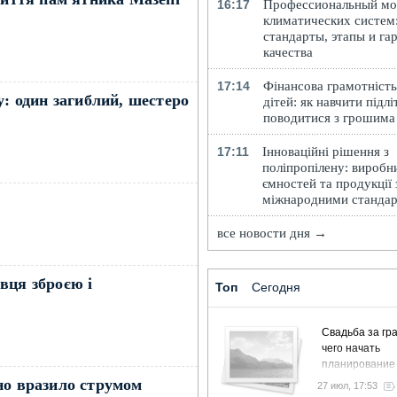
16:17
Профессиональный м
климатических систем
стандарты, этапы и га
качества
17:14
Фінансова грамотність
у: один загиблий, шестеро
дітей: як навчити підлі
поводитися з грошима
17:11
Інноваційні рішення з
поліпропілену: виробн
ємностей та продукції 
міжнародними станда
все новости дня →
вця зброєю і
Топ
Сегодня
Свадьба за гра
чего начать
планирование
но вразило струмом
27 июл, 17:53