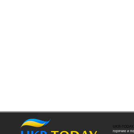
UKR-TODAY
горячие и п