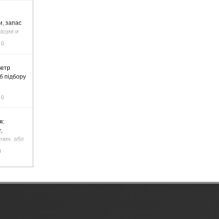
и, запас
тации и
0
метр
б підбору
0
я:
,
чин, або
цемент
0
чадний газ