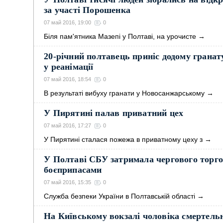
за участі Порошенка
07 май 2016, 19:00
0
Біля пам'ятника Мазепі у Полтаві, на урочисте
→
20-річний полтавець приніс додому гранат
у реанімації
07 май 2016, 18:54
0
В результаті вибуху гранати у Новосанжарському
→
У Пирятині палав приватний цех
07 май 2016, 17:27
0
У Пирятині сталася пожежа в приватному цеху з
→
У Полтаві СБУ затримала чергового торго
боєприпасами
07 май 2016, 15:35
0
Служба безпеки України в Полтавській області
→
На Київському вокзалі чоловіка смертель