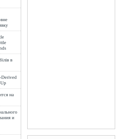
овне
явку
le
ttle
ands
ілів в
t-Derived
e-Up
ится на
нального
вания и