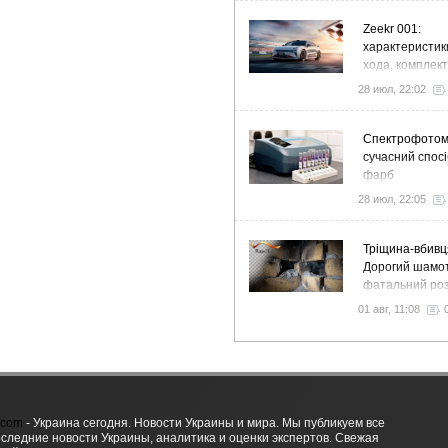
Zeekr 001:
характеристик
хода, комплек
особенности
28 июл, 22:02
Спектрофото
сучасний спосі
фарб
28 июл, 22:05
Тріщина-вбивц
Дорогий шамот
фатальний роз
як звичайний 
01 авг, 11:08
вночі пустить 
у спальню
.com
- Украина сегодня. Новости Украины и мира. Мы публикуем все
оследние новости Украины, аналитика и оценки экспертов. Свежая