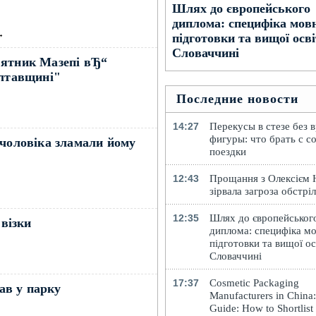
Шлях до європейського
диплома: специфіка мов
→
підготовки та вищої осві
Словаччині
'ятник Мазепі вЂ“
олтавщині"
Последние новости
14:27
Перекусы в стезе без 
фигуры: что брать с с
 чоловіка зламали йому
поездки
12:43
Прощання з Олексієм
зірвала загроза обстрі
12:35
Шлях до європейськог
 візки
диплома: специфіка мо
підготовки та вищої ос
Словаччині
17:37
Cosmetic Packaging
мав у парку
Manufacturers in China
Guide: How to Shortlist