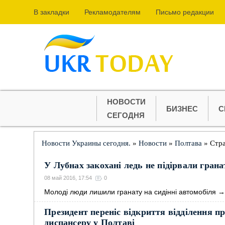
В закладки
Рекламодателям
Письмо редакции
НОВОСТИ
БИЗНЕС
С
СЕГОДНЯ
Новости Украины сегодня.
»
Новости
»
Полтава
» Стр
У Лубнах закохані ледь не підірвали гран
08 май 2016, 17:54
0
Молоді люди лишили гранату на сидінні автомобіля
Президент переніс відкриття відділення п
диспансеру у Полтаві