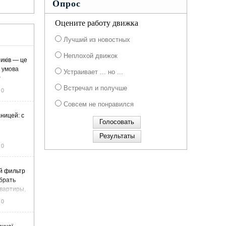
Опрос
Оцените работу движка
Лучший из новостных
Неплохой движок
иків — це
а умова
Устраивает ... но ...
у
Встречал и получше
0
Совсем не понравился
ницей: с
0
й фильтр
ыбрать
вартиры,
жа
0