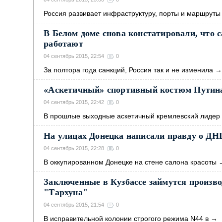
Россия развивает инфраструктуру, порты и маршруты
В Белом доме снова констатировали, что 
работают
04 сентябрь 2015, 22:54
0
За полтора года санкций, Россия так и не изменила
«Аскетичный» спортивный костюм Путин
04 сентябрь 2015, 22:42
0
В прошлые выходные аскетичный кремлевский лидер
На улицах Донецка написали правду о ДН
04 сентябрь 2015, 22:28
0
В оккупированном Донецке на стене салона красоты
Заключенные в Кузбассе займутся произв
"Тархуна"
04 сентябрь 2015, 21:54
0
В исправительной колонии строгого режима N44 в
→