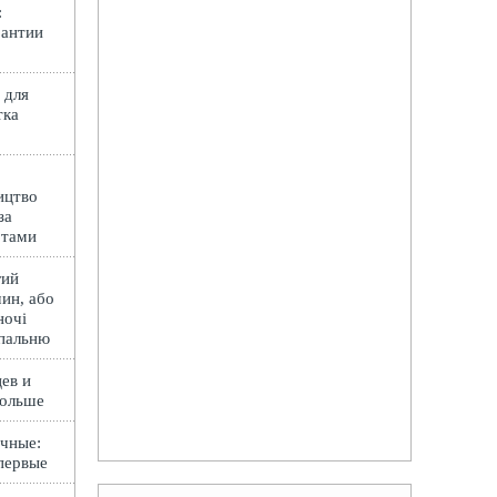
:
рантии
 для
тка
ицтво
за
ртами
гий
ин, або
ночі
спальню
ев и
Польше
чные:
первые