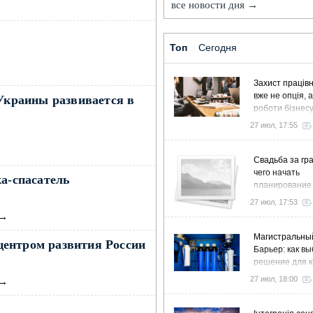
все новости дня →
→
Топ
Сегодня
Захист працівн
вже не опція, 
 Украины развивается в
роботи бізнес
27 июл, 17:55
Свадьба за гра
чего начать
ка-спасатель
планирование
27 июл, 17:53
→
Магистральны
ентром развития России
Барьер: как в
решение для к
дома и коттед
27 июл, 18:00
→