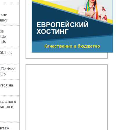
овне
явку
le
ttle
ands
ілів в
t-Derived
e-Up
ится на
нального
вания и
онтаж