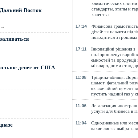
климатических систем
стандарты, этапы и га
 Дальний Восток
качества
17:14
Фінансова грамотність
→
дітей: як навчити підлі
поводитися з грошима
бваливаться
17:11
Інноваційні рішення з
поліпропілену: виробн
ємностей та продукції 
міжнародними станда
 больше денег от США
11:08
Тріщина-вбивця: Доро
шамот, фатальний розч
як звичайний цемент в
пустить чадний газ у 
11:06
Легализация иностранц
услуги для бизнеса в 
11:04
Однодневные или меся
цназе
какие линзы выбрать в