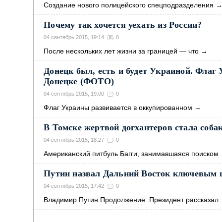
Создание нового полицейского спецподразделения
Почему так хочется уехать из России?
04 сентябрь 2015, 19:14
0
После нескольких лет жизни за границей — что
→
Донецк был, есть и будет Украиной. Флаг
Донецке (ФОТО)
04 сентябрь 2015, 19:00
0
Флаг Украины развивается в оккупированном
→
В Томске жертвой догхантеров стала соба
04 сентябрь 2015, 18:27
0
Американский питбуль Багги, занимавшаяся поиском
Путин назвал Дальний Восток ключевым ц
04 сентябрь 2015, 17:42
0
Владимир Путин Продолжение: Президент рассказал