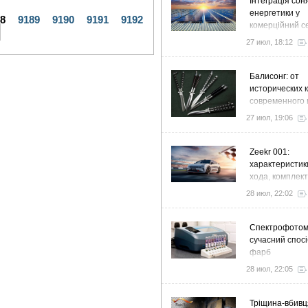
Інтеграція сон
енергетики у
88
9189
9190
9191
9192
комерційний с
стратегія розв
27 июл, 18:12
ефективності
Балисонг: от
исторических 
современного 
флиппинга
27 июл, 19:06
Zeekr 001:
характеристик
хода, комплек
особенности
28 июл, 22:02
Спектрофото
сучасний спосі
фарб
28 июл, 22:05
Тріщина-вбивц