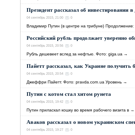
Президент рассказал об инвестировании в
04 сентябрь 2015, 21:00
0
Владимир Путин (в центре на трибуне) Продолжение:
Российский рубль продолжает уверенно о
04 сентябрь 2015, 20:56
0
Рубль дешевеет вслед за нефтью. Фото: giga.ua
→
Пайетт рассказал, как Украине получить
04 сентябрь 2015, 20:54
0
Джеффри Пайетт. Фото: pravda.com.ua Уровень
→
Путин с котом стал хитом рунета
04 сентябрь 2015, 19:42
0
Путин приласкал кошку во время рабочего визита в
→
Аваков рассказал о новом украинском спе
04 сентябрь 2015, 19:27
0