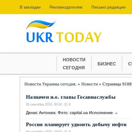
В закладки
Рекламодателям
Письмо редакции
НОВОСТИ
БИЗНЕС
С
СЕГОДНЯ
Новости Украины сегодня.
»
Новости
» Страница 9188
Назначен и.о. главы Госавиаслужбы
05 сентябрь 2015, 00:00
0
Денис Антонюк. Фото: capital.ua Исполнение
→
Россия планирует удвоить добычу нефти
04 сентябрь 2015, 23:00
0