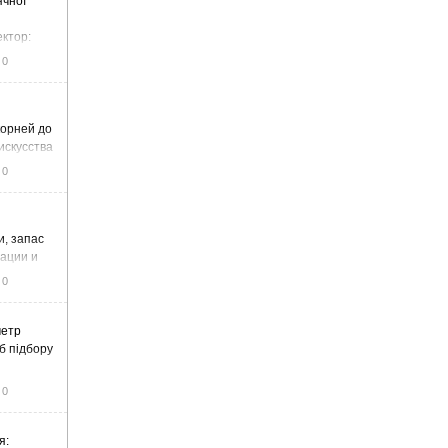
ячної
ектор:
итку та
0
корней до
искусства
0
и, запас
тации и
0
метр
б підбору
0
я: