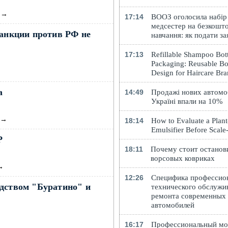
→
17:14
ВООЗ оголосила набір
медсестер на безкошт
санкции против РФ не
навчання: як подати за
17:13
Refillable Shampoo Bott
Packaging: Reusable Bo
→
Design for Haircare Br
а
14:49
Продажі нових автомоб
Україні впали на 10%
→
18:14
How to Evaluate a Plan
Emulsifier Before Scal
Р
18:11
Почему стоит останов
ворсовых ковриках
→
12:26
Специфика профессио
одством "Буратино" и
технического обслужи
ремонта современных
автомобилей
16:17
Профессиональный м