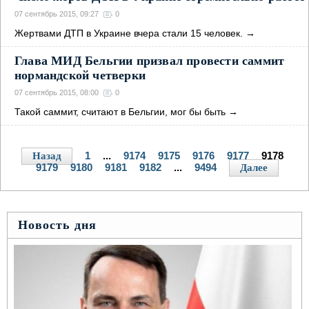
07 сентябрь 2015, 09:27
0
Жертвами ДТП в Украине вчера стали 15 человек.
→
Глава МИД Бельгии призвал провести саммит
нормандской четверки
07 сентябрь 2015, 08:00
0
Такой саммит, считают в Бельгии, мог бы быть
→
1
...
9174
9175
9176
9177
9178
Назад
9179
9180
9181
9182
...
9494
Далее
Новость дня