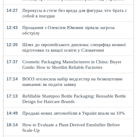
14:27
Перекусы в стезе без вреда для фигуры: что брать с
собой в поездки
12:43
Прощання з Олексієм Юковим зірвала загроза
обстрілу
12:35
Шлях до європейського диплома: специфіка мовної
підготовки та вищої освіти у Словаччині
17:37
Cosmetic Packaging Manufacturers in China: Buyer
Guide: How to Shortlist Reliable Factories
17:14
ВООЗ оголосила набір медсестер на безкоштовне
навчання: як подати заявку
17:13
Refillable Shampoo Bottle Packaging: Reusable Bottle
Design for Haircare Brands
14:49
Продажі нових автомобілів в Україні впали на 10%
18:14
How to Evaluate a Plant-Derived Emulsifier Before
Scale-Up