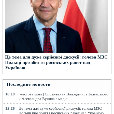
Це тема для дуже серйозної дискусії: голова МЗС
Польщі про збиття російських ракет над
Україною
Последние новости
16:10
[жестова мова] Спілкування Володимира Зеленського
й Александра Вучича з медіа
12:26
Це тема для дуже серйозної дискусії: голова МЗС
Польщі про збиття російських ракет над Україною