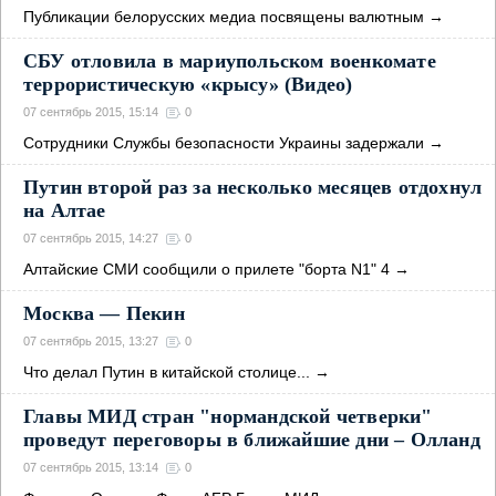
Публикации белорусских медиа посвящены валютным
→
СБУ отловила в мариупольском военкомате
террористическую «крысу» (Видео)
07 сентябрь 2015, 15:14
0
Сотрудники Службы безопасности Украины задержали
→
Путин второй раз за несколько месяцев отдохнул
на Алтае
07 сентябрь 2015, 14:27
0
Алтайские СМИ сообщили о прилете "борта N1" 4
→
Москва — Пекин
07 сентябрь 2015, 13:27
0
Что делал Путин в китайской столице...
→
Главы МИД стран "нормандской четверки"
проведут переговоры в ближайшие дни – Олланд
07 сентябрь 2015, 13:14
0