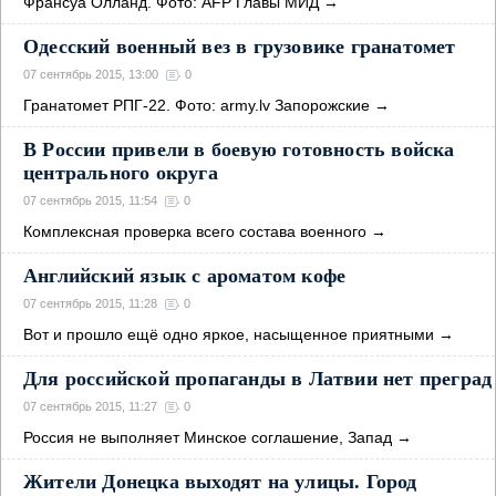
Франсуа Олланд. Фото: AFP Главы МИД
→
Одесский военный вез в грузовике гранатомет
07 сентябрь 2015, 13:00
0
Гранатомет РПГ-22. Фото: army.lv Запорожские
→
В России привели в боевую готовность войска
центрального округа
07 сентябрь 2015, 11:54
0
Комплексная проверка всего состава военного
→
Английский язык с ароматом кофе
07 сентябрь 2015, 11:28
0
Вот и прошло ещё одно яркое, насыщенное приятными
→
Для российской пропаганды в Латвии нет преград
07 сентябрь 2015, 11:27
0
Россия не выполняет Минское соглашение, Запад
→
Жители Донецка выходят на улицы. Город