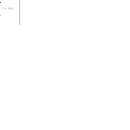
,
чин, або
цемент
0
чадний газ