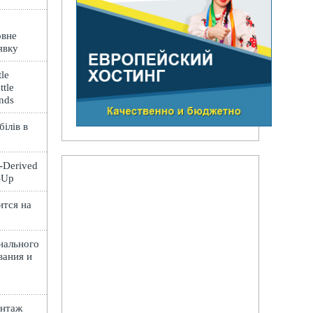
овне
явку
le
ttle
ands
ілів в
t-Derived
e-Up
ится на
нального
вания и
онтаж