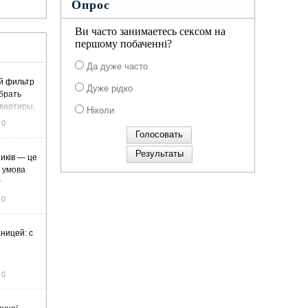
Опрос
Ви часто занимаетесь сексом на
першому побаченні?
Да дуже часто
й фильтр
Дуже рідко
ыбрать
вартиры,
Ніколи
жа
0
иків — це
а умова
у
0
ницей: с
0