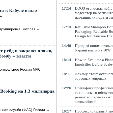
17:14
ВООЗ оголосила набір
та в Кабуле взяло
медсестер на безкошт
»
навчання: як подати за
17:13
Refillable Shampoo Bott
группировка, которая
→
Packaging: Reusable Bo
Design for Haircare Br
14:49
Продажі нових автомоб
т рейд и закроют пляжи,
Україні впали на 10%
бомбу – власти
18:14
How to Evaluate a Plan
Emulsifier Before Scal
дконтрольное России МЧС
→
18:11
Почему стоит останов
ворсовых ковриках
12:26
Специфика профессио
Booking на 1,3 миллиарда
технического обслужи
ремонта современных
автомобилей
ьная служба (ФАС) России
→
16:17
Профессиональный м