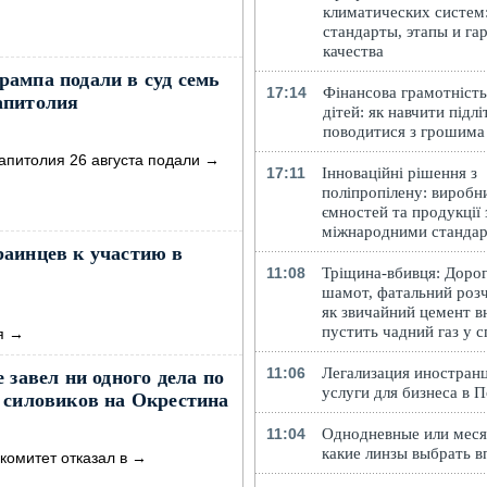
климатических систем
стандарты, этапы и га
качества
ампа подали в суд семь
17:14
Фінансова грамотність
апитолия
дітей: як навчити підлі
поводитися з грошима
питолия 26 августа подали
→
17:11
Інноваційні рішення з
поліпропілену: виробн
ємностей та продукції 
міжнародними станда
раинцев к участию в
11:08
Тріщина-вбивця: Доро
шамот, фатальний розч
як звичайний цемент в
пустить чадний газ у 
я
→
11:06
Легализация иностранц
 завел ни одного дела по
услуги для бизнеса в 
 силовиков на Окрестина
11:04
Однодневные или меся
какие линзы выбрать в
комитет отказал в
→