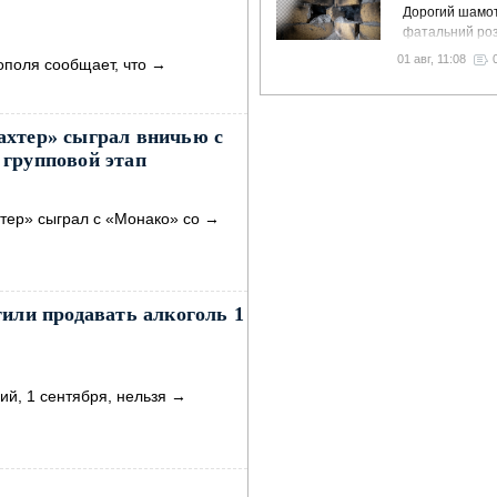
Дорогий шамот
фатальний роз
як звичайний 
01 авг, 11:08
ополя сообщает, что
→
вночі пустить 
у спальню
ахтер» сыграл вничью с
групповой этап
тер» сыграл с «Монако» со
→
тили продавать алкоголь 1
ий, 1 сентября, нельзя
→