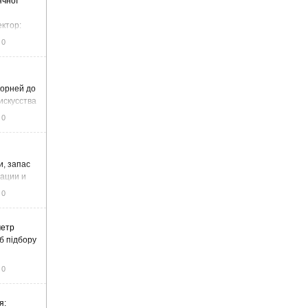
ячної
ектор:
итку та
0
корней до
искусства
0
и, запас
тации и
0
метр
б підбору
0
я: