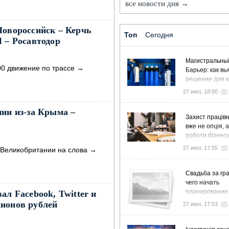
все новости дня →
Новороссийск – Керчь
Топ
Сегодня
П – Росавтодор
Магистральны
:00 движение по трассе
→
Барьер: как в
решение для к
дома и коттед
27 июл, 18:00
нии из-за Крыма –
Захист працівн
вже не опція, 
роботи бізнес
27 июл, 17:55
 Великобритании на слова
→
Свадьба за гра
чего начать
планирование
ал Facebook, Twitter и
ионов рублей
27 июл, 17:53