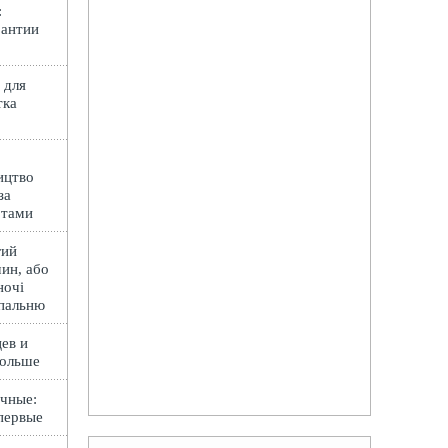
:
рантии
 для
тка
ицтво
за
ртами
гий
ин, або
ночі
спальню
ев и
Польше
чные:
первые