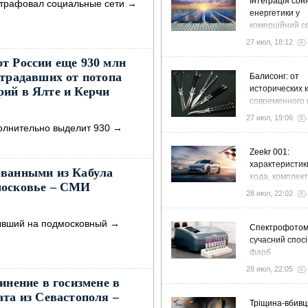
Інтеграція сон
штрафовал социальные сети
→
енергетики у
комерційний с
стратегія розв
27 июл, 18:12
ефективності
т России еще 930 млн
страдавших от потопа
Балисонг: от
исторических 
ий в Ялте и Керчи
современного 
флиппинга
27 июл, 19:06
олнительно выделит 930
→
Zeekr 001:
характеристик
ованными из Кабула
хода, комплек
московье – СМИ
особенности
28 июл, 22:02
бывший на подмосковный
→
Спектрофото
сучасний спосі
фарб
28 июл, 22:05
инение в госизмене в
ата из Севастополя –
Тріщина-вбивц