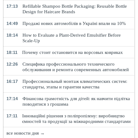
17:13
Refillable Shampoo Bottle Packaging: Reusable Bottle
Design for Haircare Brands
14:49
Продажі нових автомобілів в Україні впали на 10%
18:14
How to Evaluate a Plant-Derived Emulsifier Before
Scale-Up
18:11
Почему стоит остановится на ворсовых ковриках
12:26
Специфика профессионального технического
обслуживания и ремонта современных автомобилей
16:17
Профессиональный монтаж климатических систем:
стандарты, этапы и гарантии качества
17:14
Фінансова грамотність для дітей: як навчити підлітка
поводитися з грошима
17:11
Інноваційні рішення з поліпропілену: виробництво
ємностей та продукції за міжнародними стандартами
все новости дня →