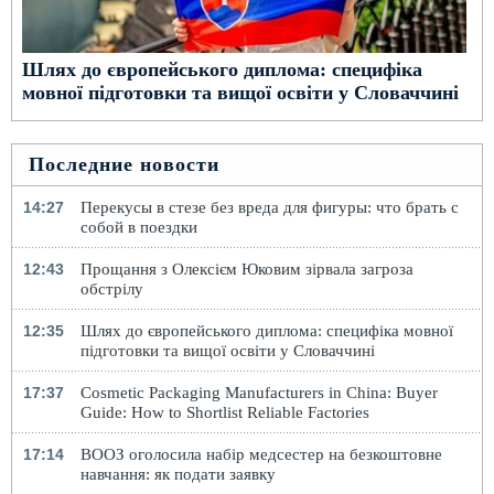
Шлях до європейського диплома: специфіка
мовної підготовки та вищої освіти у Словаччині
Последние новости
14:27
Перекусы в стезе без вреда для фигуры: что брать с
собой в поездки
12:43
Прощання з Олексієм Юковим зірвала загроза
обстрілу
12:35
Шлях до європейського диплома: специфіка мовної
підготовки та вищої освіти у Словаччині
17:37
Cosmetic Packaging Manufacturers in China: Buyer
Guide: How to Shortlist Reliable Factories
17:14
ВООЗ оголосила набір медсестер на безкоштовне
навчання: як подати заявку