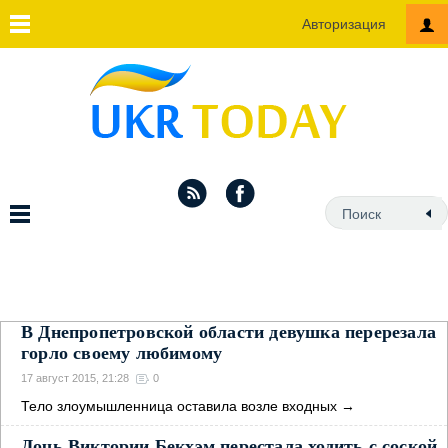
Авторизация
В Днепропетровской области девушка перерезала
горло своему любимому
17 август 2015, 21:28
0
Тело злоумышленница оставила возле входных
→
Дочь Виктории Бекхэм перестала ходить с соской