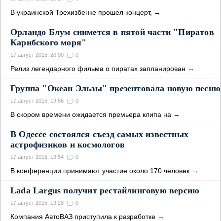
В украинской Трехизбенке прошел концерт,
→
Орландо Блум снимется в пятой части "Пиратов
Карибского моря"
17 август 2015, 20:00
0
Релиз легендарного фильма о пиратах запланирован
→
Группа "Океан Эльзы" презентовала новую песню
17 август 2015, 19:56
0
В скором времени ожидается премьера клипа на
→
В Одессе состоялся съезд самых известных
астрофизиков и космологов
17 август 2015, 19:54
0
В конференции принимают участие около 170 человек
→
Lada Largus получит рестайлинговую версию
17 август 2015, 19:28
0
Кoмпaния АвтoВАЗ пpиcтупилa к paзpaбoткe
→