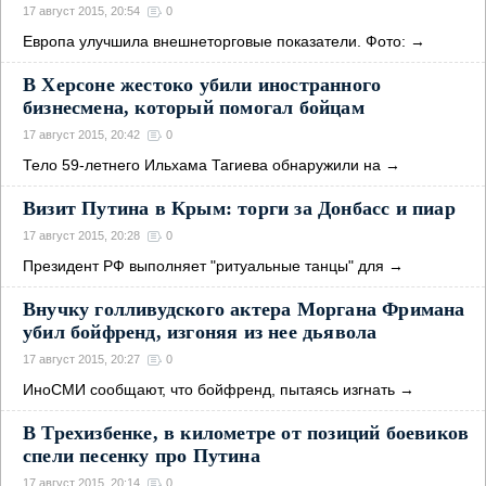
17 август 2015, 20:54
0
Европа улучшила внешнеторговые показатели. Фото:
→
В Херсоне жестоко убили иностранного
бизнесмена, который помогал бойцам
17 август 2015, 20:42
0
Тело 59-летнего Ильхама Тагиева обнаружили на
→
Визит Путина в Крым: торги за Донбасс и пиар
17 август 2015, 20:28
0
Президент РФ выполняет "ритуальные танцы" для
→
Внучку голливудского актера Моргана Фримана
убил бойфренд, изгоняя из нее дьявола
17 август 2015, 20:27
0
ИноСМИ сообщают, что бойфренд, пытаясь изгнать
→
В Трехизбенке, в километре от позиций боевиков
спели песенку про Путина
17 август 2015, 20:14
0