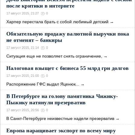
после критики в интернете
17 август 2015, 21:27
0
Харпер перестала брать с собой любимый детский
→
Обязательную продажу валютной выручки пока
не отменят – банкиры
17 август 2015, 21:14
0
Ситуация еще не позволяет снять ограничение,
→
Налоговая взыщет с бизнеса 55 млрд грн долгов
17 август 2015, 21:00
0
Распоряжение ГФС выдал Яценюк...
→
В Петербурге на голову памятника Чижику-
Пыжику натянули презерватив
17 август 2015, 20:56
0
В Санкт-Петербурге неизвестные надели презерватив
→
Европа наращивает экспорт по всему миру