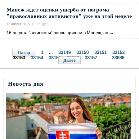
Манеж ждет оценки ущерба от погрома
"православных активистов" уже на этой неделе
17 август 2015, 19:27
0
16 августа "активисты" вновь пришли в Манеж, но
→
1
...
33149
33150
33151
33152
Назад
33153
33154
33155
33156
33157
...
33989
Далее
Новость дня