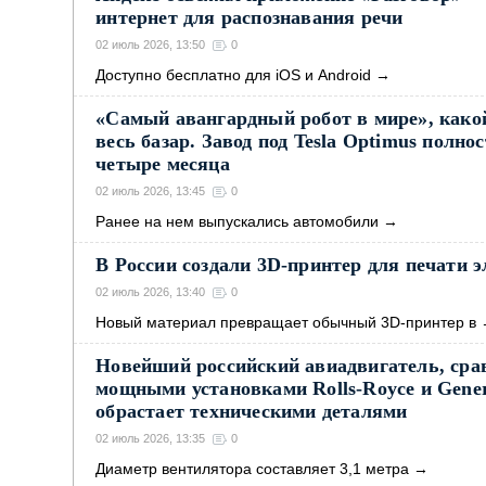
интернет для распознавания речи
02 июль 2026, 13:50
0
Доступно бесплатно для iOS и Android
→
«Самый авангардный робот в мире», какой
весь базар. Завод под Tesla Optimus полно
четыре месяца
02 июль 2026, 13:45
0
Ранее на нем выпускались автомобили
→
В России создали 3D-принтер для печати 
02 июль 2026, 13:40
0
Новый материал превращает обычный 3D-принтер в
Новейший российский авиадвигатель, ср
мощными установками Rolls-Royce и Genera
обрастает техническими деталями
02 июль 2026, 13:35
0
Диаметр вентилятора составляет 3,1 метра
→