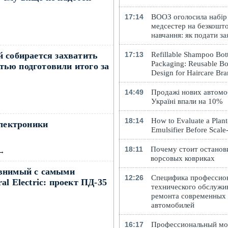
17:14
ВООЗ оголосила набір
медсестер на безкошт
навчання: як подати за
 собирается захватить
17:13
Refillable Shampoo Bott
Packaging: Reusable Bo
стью подготовили итого за
Design for Haircare Br
14:49
Продажі нових автомоб
Україні впали на 10%
18:14
How to Evaluate a Plan
электроники
Emulsifier Before Scal
18:11
Почему стоит останов
→
ворсовых ковриках
авнимый с самыми
12:26
Специфика профессио
l Electric: проект ПД-35
технического обслужи
ремонта современных
автомобилей
16:17
Профессиональный м