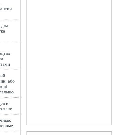
:
рантии
 для
тка
ицтво
за
ртами
гий
ин, або
ночі
спальню
ев и
Польше
чные:
первые