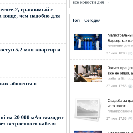
все новости дня →
necore-2, сравнимый с
за вяще, чем надобно для
Топ
Сегодня
Магистральны
Барьер: как в
решение для к
оступ 5,2 млн квартир и
дома и коттед
27 июл, 18:00
Захист працівн
вже не опція, 
роботи бізнес
ких абонента о
27 июл, 17:55
Свадьба за гра
чего начать
планирование
i на 20 000 мАч выходит
27 июл, 17:53
ез встроенного кабеля