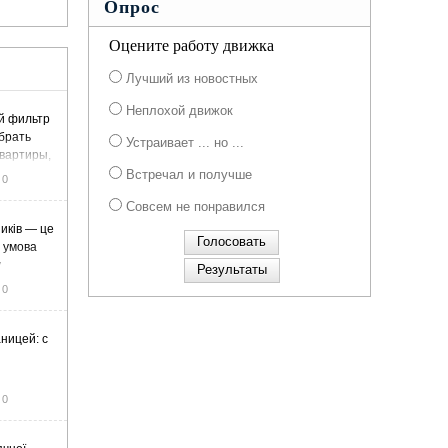
Опрос
Оцените работу движка
Лучший из новостных
Неплохой движок
й фильтр
ыбрать
Устраивает ... но ...
вартиры,
жа
Встречал и получше
0
Совсем не понравился
иків — це
а умова
у
0
ницей: с
0