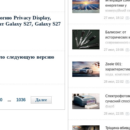
Інтеграція сон
енергетики у
комерційний с
стратегія розв
гию Privacy Display,
27 июл, 18:12
ефективності
ат Galaxy S27, Galaxy S27
Балисонг: от
исторических 
современного 
флиппинга
27 июл, 19:06
зало следующую версию
Zeekr 001:
характеристик
хода, комплек
особенности
28 июл, 22:02
Спектрофото
0
...
1036
Далее
сучасний спосі
фарб
28 июл, 22:05
Тріщина-вбивц