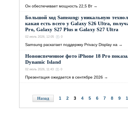
Он обеспечивает мощность 22,5 Вт
→
Большой ход Samsung: уникальную техноло
какая есть всего у Galaxy S26 Ultra, получ
Pro, Galaxy S27 Plus и Galaxy S27 Ultra
02 июль 2026, 12:05
0
Samsung раскатает поддержку Privacy Display на
→
Новоиспеченное фото iPhone 18 Pro пока
Dynamic Island
02 июль 2026, 11:43
0
Презентация ожидается в сентябре 2026
→
1
2
3
4
5
6
7
8
9
1
Назад