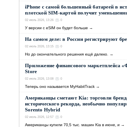
iPhone с самой большенный батареей в ист
плотской SIM-картой получит уменьшенн
02 июль 2026, 13:26
0
У версии с eSIM он будет больше
→
На самом деле: в России регистрируют бр
02 июль 2026, 13:15
0
Но до окончательного решения ещё далеко.
→
Приложение финансового маркетплейса «Ф
Store
02 июль 2026, 13:08
0
Теперь оно называется MyHabitTrack
→
Американцы сметают Kia: торговли бренда
исторического рекорда, необычно популяр
Sorento Hybrid
02 июль 2026, 12:57
0
Американцы купили 70,5 тыс. машин Kia в июне, и
→