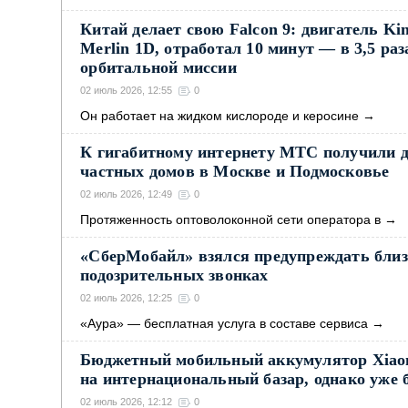
Китай делает свою Falcon 9: двигатель Ki
Merlin 1D, отработал 10 минут — в 3,5 ра
орбитальной миссии
02 июль 2026, 12:55
0
Он работает на жидком кислороде и керосине
→
К гигабитному интернету МТС получили д
частных домов в Москве и Подмосковье
02 июль 2026, 12:49
0
Протяженность оптоволоконной сети оператора в
→
«СберМобайл» взялся предупреждать близ
подозрительных звонках
02 июль 2026, 12:25
0
«Аура» — бесплатная услуга в составе сервиса
→
Бюджетный мобильный аккумулятор Xiaom
на интернациональный базар, однако уже б
02 июль 2026, 12:12
0