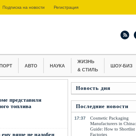
Подпиcка на новости
Регистрация
ЖИЗНЬ
ПОРТ
АВТО
НАУКА
ШОУ-БИЗ
& СТИЛЬ
Новость дня
оме представили
ного топлива
Последние новости
17:37
Cosmetic Packaging
Manufacturers in China
Guide: How to Shortlist
 ему вяще не надобен
Factories