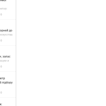
ячної
ектор:
итку та
0
корней до
искусства
0
и, запас
тации и
0
метр
б підбору
0
я: