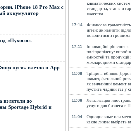
климатических систем
ории. iPhone 18 Pro Max с
стандарты, этапы и га
ый аккумулятор
качества
17:14
Фінансова грамотність
дітей: як навчити підлі
поводитися з грошима
енд «Пухосос»
17:11
Інноваційні рішення з
поліпропілену: виробн
ємностей та продукції 
міжнародними станда
инуслуги» влезло в App
11:08
Тріщина-вбивця: Доро
шамот, фатальний розч
як звичайний цемент в
пустить чадний газ у 
 взлетели до
11:06
Легализация иностранц
услуги для бизнеса в 
ны Sportage Hybrid и
11:04
Однодневные или меся
какие линзы выбрать в