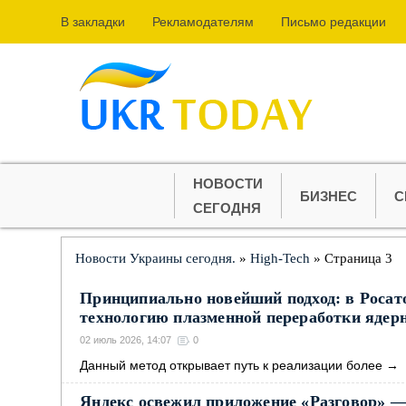
В закладки
Рекламодателям
Письмо редакции
НОВОСТИ
БИЗНЕС
С
СЕГОДНЯ
Новости Украины сегодня.
»
High-Tech
» Страница 3
Принципиально новейший подход: в Росат
технологию плазменной переработки ядер
02 июль 2026, 14:07
0
Данный метод открывает путь к реализации более
→
Яндекс освежил приложение «Разговор» —