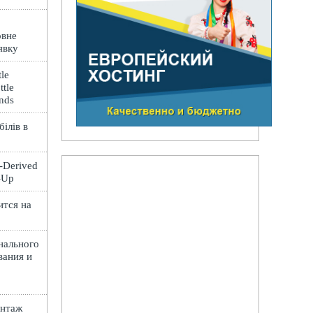
овне
явку
le
ttle
ands
ілів в
t-Derived
e-Up
ится на
нального
вания и
онтаж