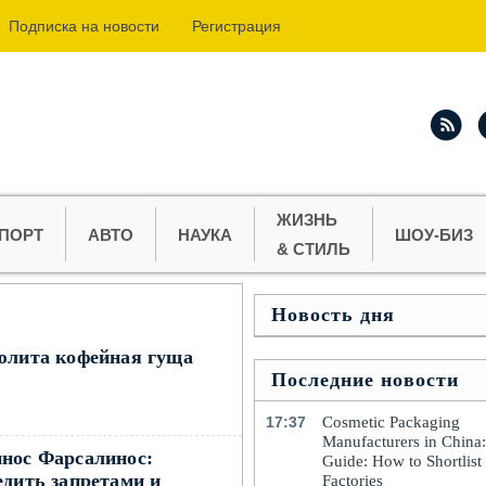
Подпиcка на новости
Регистрация
ЖИЗНЬ
ПОРТ
АВТО
НАУКА
ШОУ-БИЗ
& СТИЛЬ
Новость дня
люлита кофейная гуща
Последние новости
17:37
Cosmetic Packaging
Manufacturers in China
нос Фарсалинос:
Guide: How to Shortlist
едить запретами и
Factories