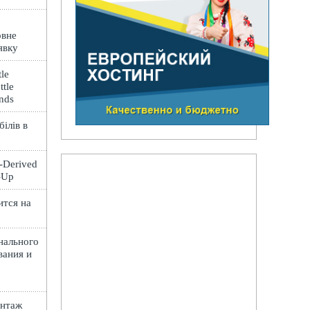
овне
явку
le
ttle
ands
ілів в
t-Derived
e-Up
ится на
нального
вания и
онтаж