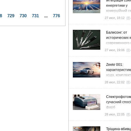
Інтеграція сон
енергетики у
комерційний с
8
729
730
731
...
776
стратегія розв
27 июл, 18:12
ефективності
Балисонг: от
исторических 
современного 
флиппинга
27 июл, 19:06
Zeekr 001:
характеристик
хода, комплек
особенности
28 июл, 22:02
Спектрофото
сучасний спосі
фарб
28 июл, 22:05
Тріщина-вбивц