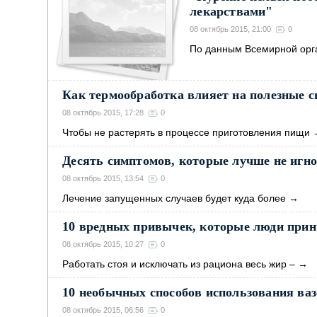
лекарствами"
08 октябрь 2015, 21:00
0
По данным Всемирной орг
Как термообработка влияет на полезные с
08 октябрь 2015, 17:28
0
Чтобы не растерять в процессе приготовления пищи
Десять симптомов, которые лучше не игн
08 октябрь 2015, 13:54
0
Лечение запущенных случаев будет куда более
→
10 вредных привычек, которые люди прин
08 октябрь 2015, 10:27
0
Работать стоя и исключать из рациона весь жир –
→
10 необычных способов использования ва
08 октябрь 2015, 06:56
0