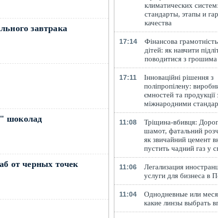
климатических систем
стандарты, этапы и га
качества
льного завтрака
17:14
Фінансова грамотність
дітей: як навчити підлі
поводитися з грошима
17:11
Інноваційні рішення з
поліпропілену: виробн
ємностей та продукції 
міжнародними станда
" шоколад
11:08
Тріщина-вбивця: Доро
шамот, фатальний розч
як звичайний цемент в
пустить чадний газ у 
аб от черных точек
11:06
Легализация иностранц
услуги для бизнеса в 
11:04
Однодневные или меся
какие линзы выбрать в