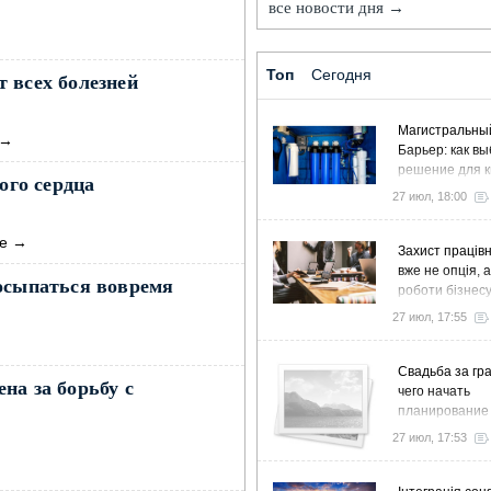
все новости дня →
Топ
Сегодня
 всех болезней
Магистральны
→
Барьер: как в
решение для к
ого сердца
дома и коттед
27 июл, 18:00
е
→
Захист працівн
вже не опція, 
росыпаться вовремя
роботи бізнес
27 июл, 17:55
Свадьба за гра
на за борьбу с
чего начать
планирование
27 июл, 17:53