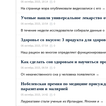
06 октябрь 2015, 18:14
0
На странице мэра опубликовали видеозаписи с его
→
Ученые нашли универсальное лекарство от
06 октябрь 2015, 10:54
0
В течение недели исследователи собирали данные о
Здоровье со вкусом: 3 продукта для здоров
06 октябрь 2015, 07:54
0
Наш рацион во многом определяет функционировани
Как сделать сон здоровым и научиться п
06 октябрь 2015, 06:54
0
От некачественного сна у человека появляется
→
Нобелевская премия по медицине присужде
паразитами и малярией
05 октябрь 2015, 14:42
0
Лауреатами стали ученые из Ирландии, Японии и
→