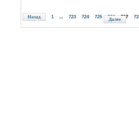
1
...
723
724
725
726
727
72
Назад
Далее