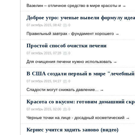
Вазелин – отличное средство в мире красоты и
→
Доброе утро: ученые вывели формулу идеа
07 октябрь 2015, 08:42
0
Правильный завтрак - фундамент хорошего
→
Простой способ очистки печени
07 октябрь 2015, 07:28
0
Для очищения печени нужно использовать
→
В США создали первый в мире "лечебный
07 октябрь 2015, 04:27
0
Сладости могут снижать давление...
→
Красота со вкусом: готовим домашний скр
07 октябрь 2015, 02:00
0
Черные точки на лице - досадный косметический
→
Кернес учится ходить заново (видео)