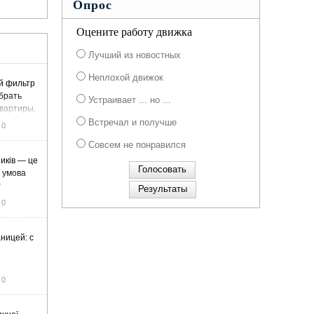
Опрос
Оцените работу движка
Лучший из новостных
Неплохой движок
й фильтр
ыбрать
Устраивает ... но ...
вартиры,
жа
Встречал и получше
0
Совсем не понравился
иків — це
а умова
у
0
ницей: с
0