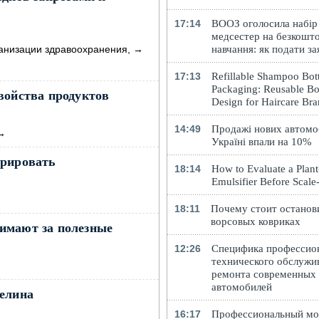
17:14
ВООЗ оголосила набір
медсестер на безкошт
анизации здравоохранения,
→
навчання: як подати за
17:13
Refillable Shampoo Bott
Packaging: Reusable Bo
войства продуктов
Design for Haircare Br
14:49
Продажі нових автомоб
→
Україні впали на 10%
орировать
18:14
How to Evaluate a Plan
Emulsifier Before Scal
18:11
Почему стоит останов
ворсовых ковриках
имают за полезные
12:26
Специфика профессио
технического обслужи
ремонта современных
автомобилей
зелина
16:17
Профессиональный м