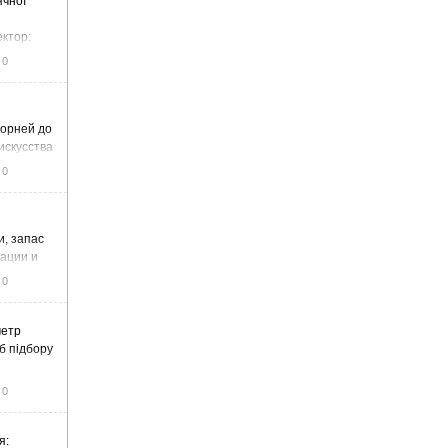
ячної
ектор:
итку та
0
корней до
искусства
0
и, запас
тации и
0
метр
б підбору
0
я: