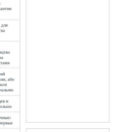
:
рантии
 для
тка
ицтво
за
ртами
гий
ин, або
ночі
спальню
ев и
Польше
чные:
первые