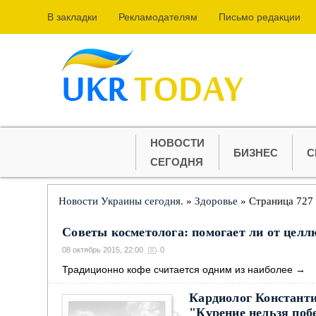
В закладки
Рекламодателям
Письмо редакции
НОВОСТИ
БИЗНЕС
С
СЕГОДНЯ
Новости Украины сегодня.
»
Здоровье
» Страница 727
Советы косметолога: помогает ли от цел
08 октябрь 2015, 22:00
0
Традиционно кофе считается одним из наиболее
→
Кардиолог Константи
"Курение нельзя поб