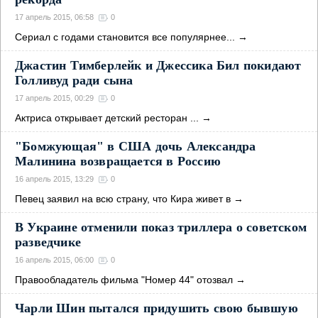
17 апрель 2015, 06:58
0
Сериал с годами становится все популярнее...
→
Джастин Тимберлейк и Джессика Бил покидают
Голливуд ради сына
17 апрель 2015, 00:29
0
Актриса открывает детский ресторан ...
→
"Бомжующая" в США дочь Александра
Малинина возвращается в Россию
16 апрель 2015, 13:29
0
Певец заявил на всю страну, что Кира живет в
→
В Украине отменили показ триллера о советском
разведчике
16 апрель 2015, 06:00
0
Правообладатель фильма "Номер 44" отозвал
→
Чарли Шин пытался придушить свою бывшую