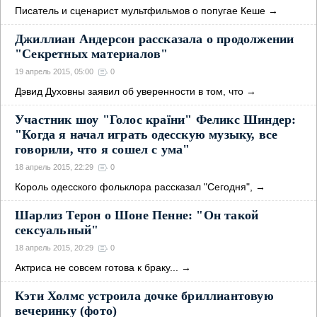
Писатель и сценарист мультфильмов о попугае Кеше
→
Джиллиан Андерсон рассказала о продолжении
"Секретных материалов"
19 апрель 2015, 05:00
0
Дэвид Духовны заявил об уверенности в том, что
→
Участник шоу "Голос країни" Феликс Шиндер:
"Когда я начал играть одесскую музыку, все
говорили, что я сошел с ума"
18 апрель 2015, 22:29
0
Король одесского фольклора рассказал "Сегодня",
→
Шарлиз Терон о Шоне Пенне: "Он такой
сексуальный"
18 апрель 2015, 20:29
0
Актриса не совсем готова к браку...
→
Кэти Холмс устроила дочке бриллиантовую
вечеринку (фото)