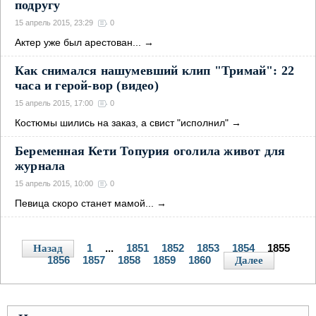
подругу
15 апрель 2015, 23:29
0
Актер уже был арестован...
→
Как снимался нашумевший клип "Тримай": 22
часа и герой-вор (видео)
15 апрель 2015, 17:00
0
Костюмы шились на заказ, а свист "исполнил"
→
Беременная Кети Топурия оголила живот для
журнала
15 апрель 2015, 10:00
0
Певица скоро станет мамой...
→
1
...
1851
1852
1853
1854
1855
Назад
1856
1857
1858
1859
1860
Далее