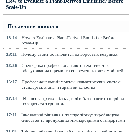
How to Evaluate a Plant-Derived Emulsifier Before
Scale-Up
Последние новости
18:14
How to Evaluate a Plant-Derived Emulsifier Before
Scale-Up
18:11
Почему стоит остановится на ворсовых ковриках
12:26
Специфика профессионального технического
обслуживания и ремонта современных автомобилей
16:17
Профессиональный монтаж климатических систем:
стандарты, этапы и гарантии качества
17:14
Фінансова грамотність для дітей: як навчити підлітка
поводитися з грошима
17:11
Інноваційні рішення з поліпропілену: виробництво
ємностей та продукції за міжнародними стандартами
11:08
Тріщина-вбивця: Дорогий шамот, фатальний розчин,