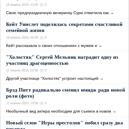
18 апрель 2015, 13:00
0
Свою предпраздничную вечеринку Сури отметила как
→
Кейт Уинслет поделилась секретами счастливой
семейной жизни
18 апрель 2015, 06:29
0
Кейт рассказала о своих отношениях с мужем и
→
"Холостяк" Сергей Мельник наградит одну из
участниц драгоценностью
17 апрель 2015, 20:58
0
Другой участнице "Холостяк" устроит настоящий
→
Брэд Питт радикально сменил имидж ради новой
роли (фото)
17 апрель 2015, 13:58
0
Необычный вид актера необходим для съемок в новом
→
Новый сезон "Игры престолов" побил сразу два
рекорда